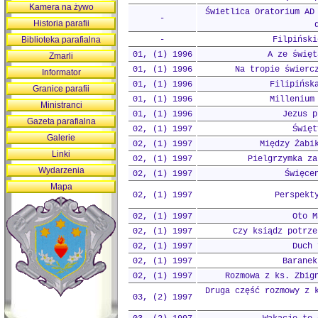
Kamera na żywo
Świetlica Oratorium AD
-
Historia parafii
Biblioteka parafialna
-
Filpiński
01, (1) 1996
A ze święt
Zmarli
01, (1) 1996
Na tropie świerc
Informator
01, (1) 1996
Filipińsk
Granice parafii
01, (1) 1996
Millenium
Ministranci
01, (1) 1996
Jezus p
Gazeta parafialna
02, (1) 1997
Święt
Galerie
02, (1) 1997
Między Żabi
Linki
02, (1) 1997
Pielgrzymka za
Wydarzenia
02, (1) 1997
Święce
Mapa
02, (1) 1997
Perspekt
02, (1) 1997
Oto M
02, (1) 1997
Czy ksiądz potrze
02, (1) 1997
Duch 
02, (1) 1997
Baranek
02, (1) 1997
Rozmowa z ks. Zbig
Druga część rozmowy z 
03, (2) 1997