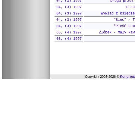
04, (3) 1997
Droga przez
04, (3) 1997
O au
04, (3) 1997
Wywiad z księdze
04, (3) 1997
"Sieć" - T
04, (3) 1997
"Pieśń o m
05, (4) 1997
Żłóbek - mały kaw
05, (4) 1997
Kongrega
Copyright 2003-2026 ©