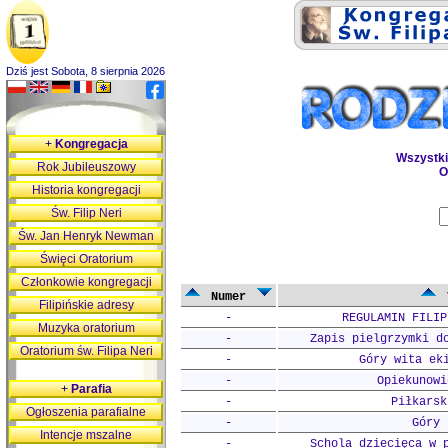
Dziś jest Sobota, 8 sierpnia 2026
+
Kongregacja
Wszystk
Rok Jubileuszowy
O
Historia kongregacji
Św. Filip Neri
Św. Jan Henryk Newman
Święci Oratorium
Członkowie kongregacji
Numer
Filipińskie adresy
-
REGULAMIN FILIP
Muzyka oratorium
-
Zapis pielgrzymki d
Oratorium św. Filipa Neri
-
Góry wita ek
-
Opiekunowi
+
Parafia
-
Piłkarsk
Ogłoszenia parafialne
-
Góry 
Intencje mszalne
-
Schola dziecięca w 