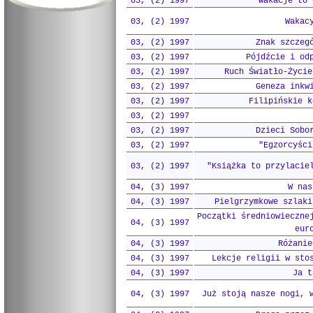
03, (2) 1997
Wakacje to 
03, (2) 1997
Wakac
03, (2) 1997
Znak szczeg
03, (2) 1997
Pójdźcie i od
03, (2) 1997
Ruch Światło-Życie
03, (2) 1997
Geneza inkw
03, (2) 1997
Filipińskie k
03, (2) 1997
03, (2) 1997
Dzieci Sobo
03, (2) 1997
"Egzorcyści
03, (2) 1997
"Książka to przylacie
04, (3) 1997
W nas
04, (3) 1997
Pielgrzymkowe szlaki
Początki średniowieczne
04, (3) 1997
eur
04, (3) 1997
Różanie
04, (3) 1997
Lekcje religii w sto
04, (3) 1997
Ja t
04, (3) 1997
Już stoją nasze nogi, 