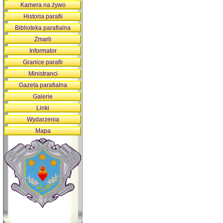
Kamera na żywo
Historia parafii
Biblioteka parafialna
Zmarli
Informator
Granice parafii
Ministranci
Gazeta parafialna
Galerie
Linki
Wydarzenia
Mapa