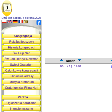
Dziś jest Sobota, 8 sierpnia 2026
+
Kongregacja
Rok Jubileuszowy
Historia kongregacji
Św. Filip Neri
Św. Jan Henryk Newman
Numer
Święci Oratorium
06, (1) 1998
Członkowie kongregacji
Filipińskie adresy
Muzyka oratorium
Oratorium św. Filipa Neri
+
Parafia
Ogłoszenia parafialne
Intencje mszalne