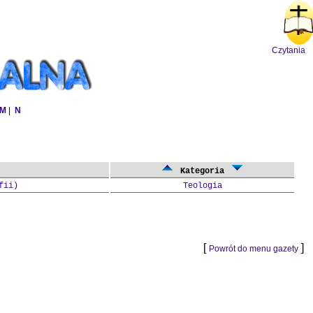
Czytania
M
|
N
Kategoria
fii)
Teologia
[
]
Powrót do menu gazety