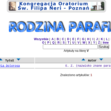
Wszystkie
|
A
|
B
|
C
|
D
|
E
|
F
|
G
|
H
|
I
|
J
|
K
|
L
|
O
|
P
|
Q
|
R
|
S
|
T
|
U
|
V
|
W
|
X
|
Y
|
Z
|
Inne
Artykuły na literę
V
Tytuł
Autor
Via Dolorosa
E. Z. (nazwisko znane para
Znaleziono artykułów:
1