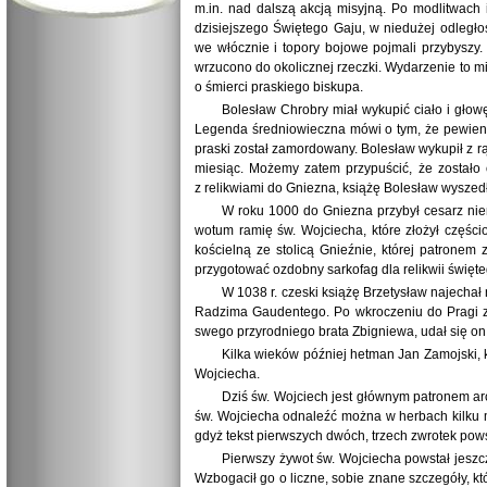
m.in. nad dalszą akcją misyjną. Po modlitwach
dzisiejszego Świętego Gaju, w niedużej odległo
we włócznie i topory bojowe pojmali przybyszy.
wrzucono do okolicznej rzeczki. Wydarzenie to mi
o śmierci praskiego biskupa.
Bolesław Chrobry miał wykupić ciało i głow
Legenda średniowieczna mówi o tym, że pewien w
praski został zamordowany. Bolesław wykupił z rą
miesiąc. Możemy zatem przypuścić, że zostało 
z relikwiami do Gniezna, książę Bolesław wyszedł
W roku 1000 do Gniezna przybył cesarz niem
wotum ramię św. Wojciecha, które złożył częśc
kościelną ze stolicą Gnieźnie, której patronem
przygotować ozdobny sarkofag dla relikwii święte
W 1038 r. czeski książę Brzetysław najechał
Radzima Gaudentego. Po wkroczeniu do Pragi zło
swego przyrodniego brata Zbigniewa, udał się on
Kilka wieków później hetman Jan Zamojski, k
Wojciecha.
Dziś św. Wojciech jest głównym patronem arc
św. Wojciecha odnaleźć można w herbach kilku m
gdyż tekst pierwszych dwóch, trzech zwrotek powsta
Pierwszy żywot św. Wojciecha powstał jeszcz
Wzbogacił go o liczne, sobie znane szczegóły, k