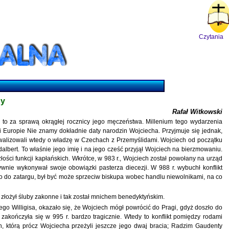
Czytania
py
Rafał Witkowski
a to za sprawą okrągłej rocznicy jego męczeństwa. Millenium tego wydarzenia
 i Europie Nie znamy dokładnie daty narodzin Wojciecha. Przyjmuje się jednak,
rywalizowali wtedy o władzę w Czechach z Przemyślidami. Wojciech od początku
bert. To właśnie jego imię i na jego cześć przyjął Wojciech na bierzmowaniu.
ości funkcji kapłańskich. Wkrótce, w 983 r., Wojciech został powołany na urząd
ktywnie wykonywał swoje obowiązki pasterza diecezji. W 988 r. wybuchł konflikt
o do zatargu, był być może sprzeciw biskupa wobec handlu niewolnikami, na co
u złożył śluby zakonne i tak został mnichem benedyktyńskim.
go Willigisa, okazało się, że Wojciech mógł powrócić do Pragi, gdyż doszło do
akończyła się w 995 r. bardzo tragicznie. Wtedy to konflikt pomiędzy rodami
, którą prócz Wojciecha przeżyli jeszcze jego dwaj bracia; Radzim Gaudenty