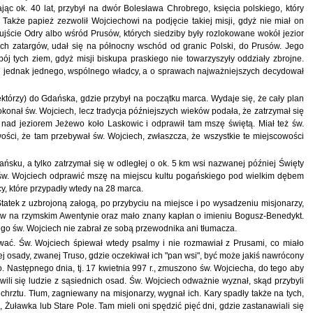
ąc ok. 40 lat, przybył na dwór Bolesława Chrobrego, księcia polskiego, który
akże papież zezwolił Wojciechowi na podjęcie takiej misji, gdyż nie miał on
ujście Odry albo wśród Prusów, których siedziby były rozlokowane wokół jezior
ch zatargów, udał się na północny wschód od granic Polski, do Prusów. Jego
j tych ziem, gdyż misji biskupa praskiego nie towarzyszyły oddziały zbrojne.
 oni jednak jednego, wspólnego władcy, a o sprawach najważniejszych decydował
ektórzy) do Gdańska, gdzie przybył na początku marca. Wydaje się, że cały plan
onał św. Wojciech, lecz tradycja późniejszych wieków podała, że zatrzymał się
 nad jeziorem Jeżewo koło Laskowic i odprawił tam mszę świętą. Miał też św.
ości, że tam przebywał św. Wojciech, zwłaszcza, że wszystkie te miejscowości
ńsku, a tylko zatrzymał się w odległej o ok. 5 km wsi nazwanej później Święty
 św. Wojciech odprawić mszę na miejscu kultu pogańskiego pod wielkim dębem
y, które przypadły wtedy na 28 marca.
tek z uzbrojoną załogą, po przybyciu na miejsce i po wysadzeniu misjonarzy,
nów na rzymskim Awentynie oraz mało znany kapłan o imieniu Bogusz-Benedykt.
zego św. Wojciech nie zabrał ze sobą przewodnika ani tłumacza.
wać. Św. Wojciech śpiewał wtedy psalmy i nie rozmawiał z Prusami, co miało
j osady, zwanej Truso, gdzie oczekiwał ich "pan wsi", być może jakiś nawrócony
. Następnego dnia, tj. 17 kwietnia 997 r., zmuszono św. Wojciecha, do tego aby
li się ludzie z sąsiednich osad. Św. Wojciech odważnie wyznał, skąd przybyli
chrztu. Tłum, zagniewany na misjonarzy, wygnał ich. Kary spadły także na tych,
, Żuławka lub Stare Pole. Tam mieli oni spędzić pięć dni, gdzie zastanawiali się