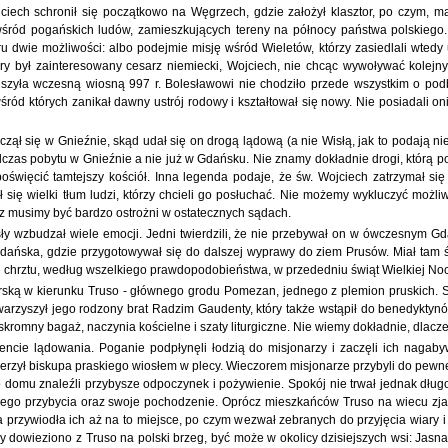
iech schronił się początkowo na Węgrzech, gdzie założył klasztor, po czym, maj
śród pogańskich ludów, zamieszkujących tereny na północy państwa polskiego. T
 dwie możliwości: albo podejmie misję wśród Wieletów, którzy zasiedlali wtedy 
y był zainteresowany cesarz niemiecki, Wojciech, nie chcąc wywoływać kolejny
szyła wczesną wiosną 997 r. Bolesławowi nie chodziło przede wszystkim o podbó
wśród których zanikał dawny ustrój rodowy i kształtował się nowy. Nie posiadali
ął się w Gnieźnie, skąd udał się on drogą lądową (a nie Wisłą, jak to podają ni
zas pobytu w Gnieźnie a nie już w Gdańsku. Nie znamy dokładnie drogi, którą pok
święcić tamtejszy kościół. Inna legenda podaje, że św. Wojciech zatrzymał się
się wielki tłum ludzi, którzy chcieli go posłuchać. Nie możemy wykluczyć możliw
cz musimy być bardzo ostrożni w ostatecznych sądach.
ły wzbudzał wiele emocji. Jedni twierdzili, że nie przebywał on w ówczesnym Gda
Gdańska, gdzie przygotowywał się do dalszej wyprawy do ziem Prusów. Miał tam
ie chrztu, według wszelkiego prawdopodobieństwa, w przededniu świąt Wielkiej Noc
ką w kierunku Truso - głównego grodu Pomezan, jednego z plemion pruskich. Sta
arzyszył jego rodzony brat Radzim Gaudenty, który także wstąpił do benedykty
o skromny bagaż, naczynia kościelne i szaty liturgiczne. Nie wiemy dokładnie, dlac
ncie lądowania. Poganie podpłynęli łodzią do misjonarzy i zaczęli ich nagaby
derzył biskupa praskiego wiosłem w plecy. Wieczorem misjonarze przybyli do pewne
o domu znaleźli przybysze odpoczynek i pożywienie. Spokój nie trwał jednak długo
swego przybycia oraz swoje pochodzenie. Oprócz mieszkańców Truso na wiecu zjawi
przywiodła ich aż na to miejsce, po czym wezwał zebranych do przyjęcia wiary i 
zy dowieziono z Truso na polski brzeg, być może w okolicy dzisiejszych wsi: Jasna