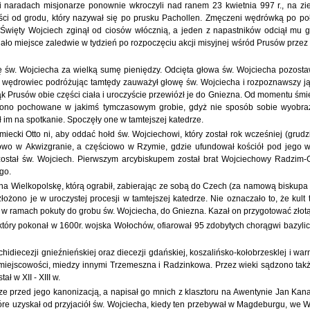
 i naradach misjonarze ponownie wkroczyli nad ranem 23 kwietnia 997 r., na z
ści od grodu, który nazywał się po prusku Pachollen. Zmęczeni wędrówką po połu
 Święty Wojciech zginął od ciosów włócznią, a jeden z napastników odciął mu 
ało miejsce zaledwie w tydzień po rozpoczęciu akcji misyjnej wśród Prusów przez św
ę św. Wojciecha za wielką sumę pieniędzy. Odcięta głowa św. Wojciecha pozostawi
ędrowiec podróżując tamtędy zauważył głowę św. Wojciecha i rozpoznawszy ją, za
k Prusów obie części ciała i uroczyście przewiózł je do Gniezna. Od momentu śmie
ono pochowane w jakimś tymczasowym grobie, gdyż nie sposób sobie wyobrazić,
 im na spotkanie. Spoczęły one w tamtejszej katedrze.
iecki Otto ni, aby oddać hołd św. Wojciechowi, który został rok wcześniej (grud
iowo w Akwizgranie, a częściowo w Rzymie, gdzie ufundował kościół pod jego 
 został św. Wojciech. Pierwszym arcybiskupem został brat Wojciechowy Radzim-Ga
go.
 na Wielkopolskę, którą ograbił, zabierając ze sobą do Czech (za namową biskupa
żono je w uroczystej procesji w tamtejszej katedrze. Nie oznaczało to, że kult
 w ramach pokuty do grobu św. Wojciecha, do Gniezna. Kazał on przygotować złotą
tóry pokonał w 1600r. wojska Wołochów, ofiarował 95 zdobytych chorągwi bazylice 
hidiecezji gnieźnieńskiej oraz diecezji gdańskiej, koszalińsko-kołobrzesklej i wa
iejscowości, miedzy innymi Trzemeszna i Radzinkowa. Przez wieki sądzono także
ł w XII - XIII w.
e przed jego kanonizacją, a napisał go mnich z klasztoru na Awentynie Jan Kanap
tóre uzyskał od przyjaciół św. Wojciecha, kiedy ten przebywał w Magdeburgu, we W