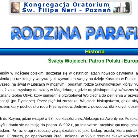
Historia
Święty Wojciech. Patron Polski i Euro
ieków w Kościele polskim, doczekał się w ostatnich latach nowego ożywienia, 
enia po raz kolejny wpływu, jaki wywarł ten święty na dzieje Kościoła w Polsce
 przyszedł na świat w Libicach w możnym i bogatym rodzie Sławnikowiców, którzy 
też został wysłany do szkoły w Magdeburgu, gdzie arcybiskupem był wówczas Adal
znany teolog Otryk, który sumiennie przygotował Wojciecha do pełnienia w przyszł
 diecezji (po Dytmarze). Przez pięć lat zarządzał Wojciech biskupstwem, gdzie a
ciem, który pochodził z rodu Przemyślidów. Jednym z powodów, dla których doszł
h do Rzymu, gdzie wstąpił w 98 r. do klasztoru św. Aleksego na Awentynie. Po rok
śl udania się na misję do pogan. W 992 r., po interwencji arcybiskupa mogunckie
m. Po raz drugi rozpoczął żywą działalność jako biskup praski, która jednak z
o. Ci drudzy, po opanowaniu Pragi, dokonali w 995 r. rzezi na Sławnikowicach