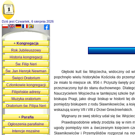
Dziś jest Czwartek, 6 sierpnia 2026
+
Kongregacja
Rok Jubileuszowy
Historia kongregacji
Św. Filip Neri
Św. Jan Henryk Newman
Głęboki kult św. Wojciecha, widoczny od w
popchnęło wielu historyków Kościoła do przemyśl
Święci Oratorium
że miało to miejsce ok. 956 r. Przyszły święty
Członkowie kongregacji
przeznaczony był do stanu duchownego. Dlatego 
Filipińskie adresy
Nauczycielem Wojciecha w tamtejszej szkole był 
Muzyka oratorium
biskupa Pragi, jako drugi biskup w historii tej
pomiędzy biskupem z rodu Sławnikowiców, a księ
Oratorium św. Filipa Neri
wskazują sceny VII i VIII z Drzwi Gnieźnieńskich.
Wygnany ze swej stolicy udał się św. Wojciec
+
Parafia
Prawdopodobnie wtedy zrodziła się w nim my
Ogłoszenia parafialne
ugody pomiędzy nim a ówczesnym księciem czeski
Intencje mszalne
Sławnikowiców i Przemyślidów rozgorzał na now