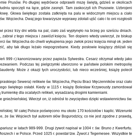
iemie Prusów. Po długiej wędrówce odprawili mszę świętą, gdzieś w okolicach
dniu spoczęli na łące, gdzie zasnęli. Tam zaskoczyli ich Prusowie. Uzbrojeni
głowę. Głowa świętego została zatknięta na palu w widocznym miejscu a ciało
. Wojciecha. Dwaj jego towarzysze wyprawy zdołali ujść cało i to oni rozgłosili
 przez trzy dni wbita na pal, ciało zaś wypłynęło na brzeg po sześciu dniach.
brał z tego miejsca i zawiózł księciu. Ten dopiero wtedy uwierzył, że biskup
rci św. Wojciecha do chwili wykupienia jego zwłok przez księcia minął ok. jeden
 aby tak długo leżało niepogrzebane. Kiedy posłowie książęcy zbliżali się
zień 999 r.) kanonizowany przez papieża Sylwestra. Cesarz otrzymał wtedy jako
wezwaniem. Podczas tej pielgrzymki utworzono w państwie polskim metropolię
udenty. Może z okazji tych uroczystości, lub nieco wcześniej, książę polecił
 praskiego Sewera) relikwie św. Wojciecha, Pięciu Braci Męczenników oraz ciało
 tego świętego osłabł. Kiedy w 1115 r. książę Bolesław Krzywousty zamordował
 trumienkę dla ocalałych relikwii, wysadzaną drogimi kamieniami.
gnieźnieńskiej. Wierzył on, iż odniósł to zwycięstwo dzięki wstawiennictwu św.
rmińskiej. W całej Polsce poświęcono mu około 170 kościołów i kaplic. Wizerunki
, że św. Wojciech był autorem słów Bogurodzicy, co nie jest zgodne z prawdą,
ariusz w latach 989-999. Drugi żywot napisał w 1004 r. św. Bruno z Kwerfurtu.
łoszech i w Polsce. Przed 1025 r. powstał tzw. Żywot z Tegemesee. Wszystkie te