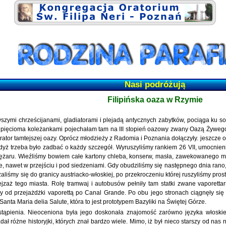
Nasi podróżują
Filipińska oaza w Rzymie
szymi chrześcijanami, gladiatorami i plejadą antycznych zabytków, pociąga ku s
z pięcioma koleżankami pojechałam tam na III stopień oazowy zwany Oazą Żyweg
ator tamtejszej oazy. Oprócz młodzieży z Radomia i Poznania dołączyły. jeszcze o
dyż trzeba było zadbać o każdy szczegół. Wyruszyliśmy rankiem 26 VII, umocnien
ciężaru. Wieźliśmy bowiem całe kartony chleba, konserw, masła, zawekowanego mięs
 nawet w przejściu i pod siedzeniami. Gdy obudziliśmy się następnego dnia rano, 
liżaliśmy się do granicy austriacko-włoskiej, po przekroczeniu której ruszyliśmy p
jzaż tego miasta. Rolę tramwaj i autobusów pełniły tam statki zwane vaporetta
 od przejażdżki vaporettą po Canal Grande. Po obu jego stronach ciągnęły się 
nta Maria delia Salute, która to jest prototypem Bazyliki na Świętej Górze.
zastąpienia. Nieoceniona była jego doskonała znajomość zarówno języka włos
ł różne historyjki, których znał bardzo wiele. Mimo, iż był nieco starszy od nas