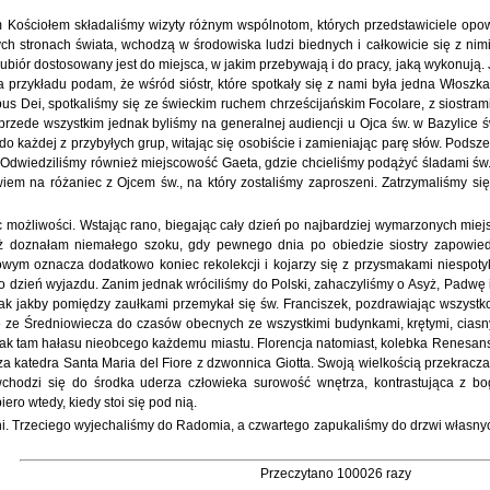
ościołem składaliśmy wizyty różnym wspólnotom, których przedstawiciele opowia
ch stronach świata, wchodzą w środowiska ludzi biednych i całkowicie się z nim
 ubiór dostosowany jest do miejsca, w jakim przebywają i do pracy, jaką wykonują. Jeż
a przykładu podam, że wśród sióstr, które spotkały się z nami była jedna Włoszka
us Dei, spotkaliśmy się ze świeckim ruchem chrześcijańskim Focolare, z siostrami
i, przede wszystkim jednak byliśmy na generalnej audiencji u Ojca św. w Bazylice
do każdej z przybyłych grup, witając się osobiście i zamieniając parę słów. Pods
Odwiedziliśmy również miejscowość Gaeta, gdzie chcieliśmy podążyć śladami św. Fi
wiem na różaniec z Ojcem św., na który zostaliśmy zaproszeni. Zatrzymaliśmy s
 możliwości. Wstając rano, biegając cały dzień po najbardziej wymarzonych mie
ż doznałam niemałego szoku, gdy pewnego dnia po obiedzie siostry zapowiedzi
azowym oznacza dodatkowo koniec rekolekcji i kojarzy się z przysmakami niespot
o dzień wyjazdu. Zanim jednak wróciliśmy do Polski, zahaczyliśmy o Asyż, Padwę 
tak jakby pomiędzy zaułkami przemykał się św. Franciszek, pozdrawiając wszystko
 ze Średniowiecza do czasów obecnych ze wszystkimi budynkami, krętymi, ciasnymi
rak tam hałasu nieobcego każdemu miastu. Florencja natomiast, kolebka Renesansu
za katedra Santa Maria del Fiore z dzwonnica Giotta. Swoją wielkością przekracza
hodzi się do środka uderza człowieka surowość wnętrza, kontrastująca z b
ero wtedy, kiedy stoi się pod nią.
dni. Trzeciego wyjechaliśmy do Radomia, a czwartego zapukaliśmy do drzwi własn
Przeczytano 100026 razy