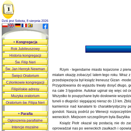
Dziś jest Sobota, 8 sierpnia 2026
+
Kongregacja
Rok Jubileuszowy
Historia kongregacji
Św. Filip Neri
Św. Jan Henryk Newman
Rzym - legendarne miasto kojarzone z pierw
miałam okazję zobaczyć latem tego roku. Wraz 
Święci Oratorium
przedsięwzięcia był ksiądz Ireneusz Gizan -moder
Członkowie kongregacji
Przygotowania do wyjazdu trwały dosyć długo, g
Filipińskie adresy
na całe 3 tygodnie. Autokar uginał się więc od 
Muzyka oratorium
Wszystko to poupychane było dosłownie wszędzie,
tuneli o długości sięgającej nieraz do 13 km. Zb
Oratorium św. Filipa Neri
kamienice nad kanałami to charakterystyczny pe
gondoli. Naszą podróż po Wenecji rozpoczęliśmy
+
Parafia
weneckich. Miejscem szczególnym była Bazylika Sa
Ogłoszenia parafialne
Ksiądz Piotr okazał się postacią nie do 
Intencje mszalne
oprowadzał nas po weneckich zaułkach i opowiada