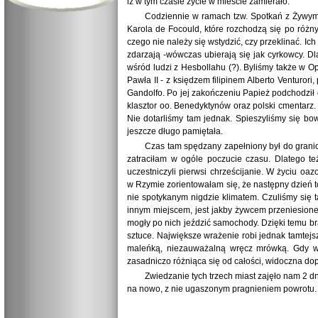
iż w tym czasie życie w mieście zamierało.
Codziennie w ramach tzw. Spotkań z Żywym K
Karola de Focould, które rozchodzą się po różny
czego nie należy się wstydzić, czy przeklinać. Ich
zdarzają -wówczas ubierają się jak cyrkowcy. Dl
wśród ludzi z Hesbollahu (?). Byliśmy także w Op
Pawła II - z księdzem filipinem Alberto Venturor
Gandolfo. Po jej zakończeniu Papież podchodził 
klasztor oo. Benedyktynów oraz polski cmentarz. 
Nie dotarliśmy tam jednak. Spieszyliśmy się bo
jeszcze długo pamiętała.
Czas tam spędzany zapełniony był do granic
zatraciłam w ogóle poczucie czasu. Dlatego te
uczestniczyli pierwsi chrześcijanie. W życiu o
w Rzymie zorientowałam się, że następny dzień t
nie spotykanym nigdzie klimatem. Czuliśmy się 
innym miejscem, jest jakby żywcem przeniesione
mogły po nich jeździć samochody. Dzięki temu b
sztuce. Największe wrażenie robi jednak tamtejs
maleńką, niezauważalną wręcz mrówką. Gdy wc
zasadniczo różniąca się od całości, widoczna dopi
Zwiedzanie tych trzech miast zajęło nam 2 
na nowo, z nie ugaszonym pragnieniem powrotu.