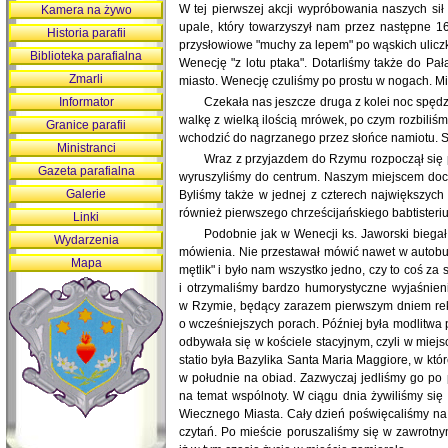
W tej pierwszej akcji wypróbowania naszych si
Kamera na żywo
upale, który towarzyszył nam przez następne 16
Historia parafii
przysłowiowe "muchy za lepem" po wąskich uliczk
Biblioteka parafialna
Wenecję "z lotu ptaka". Dotarliśmy także do Pa
Zmarli
miasto. Wenecję czuliśmy po prostu w nogach. M
Informator
Czekała nas jeszcze druga z kolei noc spę
walkę z wielką ilością mrówek, po czym rozbiliś
Granice parafii
wchodzić do nagrzanego przez słońce namiotu. S
Ministranci
Wraz z przyjazdem do Rzymu rozpoczął się p
Gazeta parafialna
wyruszyliśmy do centrum. Naszym miejscem docel
Galerie
Byliśmy także w jednej z czterech największych
również pierwszego chrześcijańskiego babtister
Linki
Podobnie jak w Wenecji ks. Jaworski biega
Wydarzenia
mówienia. Nie przestawał mówić nawet w autobus
Mapa
mętlik" i było nam wszystko jedno, czy to coś za
i otrzymaliśmy bardzo humorystyczne wyjaśnien
w Rzymie, będący zarazem pierwszym dniem reko
o wcześniejszych porach. Później była modlitwa 
odbywała się w kościele stacyjnym, czyli w miej
statio była Bazylika Santa Maria Maggiore, w któ
w południe na obiad. Zazwyczaj jedliśmy go po 
na temat wspólnoty. W ciągu dnia żywiliśmy si
Wiecznego Miasta. Cały dzień poświęcaliśmy na 
czytań. Po mieście poruszaliśmy się w zawrotny