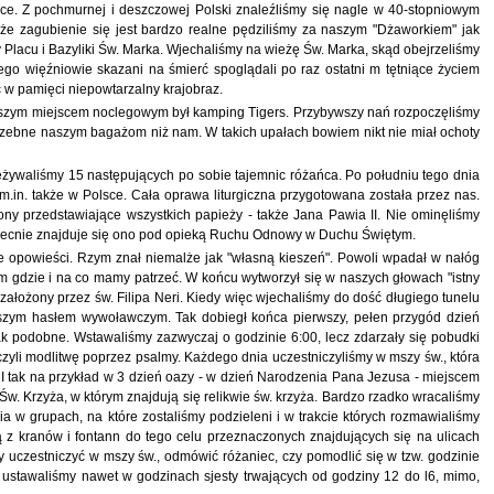
ce. Z pochmurnej i deszczowej Polski znaleźliśmy się nagle w 40-stopniowym
, że zagubienie się jest bardzo realne pędziliśmy za naszym "Dżaworkiem" jak
 Placu i Bazyliki Św. Marka. Wjechaliśmy na wieżę Św. Marka, skąd obejrzeliśmy
go więźniowie skazani na śmierć spoglądali po raz ostatni m tętniące życiem
w pamięci niepowtarzalny krajobraz.
Naszym miejscem noclegowym był kamping Tigers. Przybywszy nań rozpoczęliśmy
potrzebne naszym bagażom niż nam. W takich upałach bowiem nikt nie miał ochoty
zeżywaliśmy 15 następujących po sobie tajemnic różańca. Po południu tego dnia
in. także w Polsce. Cała oprawa liturgiczna przygotowana została przez nas.
ony przedstawiające wszystkich papieży - także Jana Pawia II. Nie ominęliśmy
 Obecnie znajduje się ono pod opieką Ruchu Odnowy w Duchu Świętym.
e opowieści. Rzym znał niemalże jak "własną kieszeń". Powoli wpadał w nałóg
m gdzie i na co mamy patrzeć. W końcu wytworzył się w naszych głowach "istny
założony przez św. Filipa Neri. Kiedy więc wjechaliśmy do dość długiego tunelu
naszym hasłem wywoławczym. Tak dobiegł końca pierwszy, pełen przygód dzień
k podobne. Wstawaliśmy zazwyczaj o godzinie 6:00, lecz zdarzały się pobudki
czyli modlitwę poprzez psalmy. Każdego dnia uczestniczyliśmy w mszy św., która
 I tak na przykład w 3 dzień oazy - w dzień Narodzenia Pana Jezusa - miejscem
Św. Krzyża, w którym znajdują się relikwie św. krzyża. Bardzo rzadko wracaliśmy
 w grupach, na które zostaliśmy podzieleni i w trakcie których rozmawialiśmy
 z kranów i fontann do tego celu przeznaczonych znajdujących się na ulicach
 uczestniczyć w mszy św., odmówić różaniec, czy pomodlić się w tzw. godzinie
 ustawaliśmy nawet w godzinach sjesty trwających od godziny 12 do l6, mimo,