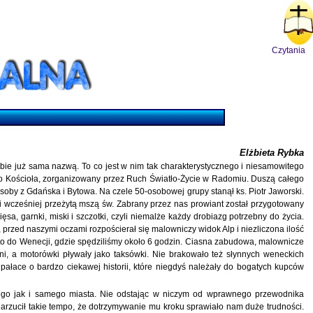
Czytania
Elżbieta Rybka
obie już sama nazwą. To co jest w nim tak charakterystycznego i niesamowitego
o Kościoła, zorganizowany przez Ruch Światło-Życie w Radomiu. Duszą całego
soby z Gdańska i Bytowa. Na czele 50-osobowej grupy stanął ks. Piotr Jaworski.
i wcześniej przeżytą mszą św. Zabrany przez nas prowiant został przygotowany
a, garnki, miski i szczotki, czyli niemalże każdy drobiazg potrzebny do życia.
przed naszymi oczami rozpościerał się malowniczy widok Alp i niezliczona ilość
rosto do Wenecji, gdzie spędziliśmy około 6 godzin. Ciasna zabudowa, malownicze
rni, a motorówki pływały jako taksówki. Nie brakowało też słynnych weneckich
pałace o bardzo ciekawej historii, które niegdyś należały do bogatych kupców
kiego jak i samego miasta. Nie odstając w niczym od wprawnego przewodnika
 narzucił takie tempo, że dotrzymywanie mu kroku sprawiało nam duże trudności.