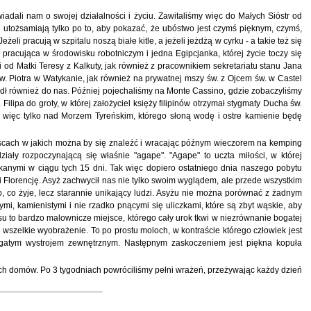
dali nam o swojej działalności i życiu. Zawitaliśmy więc do Małych Sióstr od
i utożsamiają tylko po to, aby pokazać, że ubóstwo jest czymś pięknym, czymś,
eli pracują w szpitalu noszą białe kitle, a jeżeli jeżdżą w cyrku - a takie też się
 pracująca w środowisku robotniczym i jedna Egipcjanka, której życie toczy się
 od Matki Teresy z Kalkuty, jak również z pracownikiem sekretariatu stanu Jana
 św. Piotra w Watykanie, jak również na prywatnej mszy św. z Ojcem św. w Castel
zedł również do nas. Później pojechaliśmy na Monte Cassino, gdzie zobaczyliśmy
lipa do groty, w której założyciel księży filipinów otrzymał stygmaty Ducha św.
ię więc tylko nad Morzem Tyreńskim, którego słoną wodę i ostre kamienie będę
jscach w jakich można by się znaleźć i wracając późnym wieczorem na kemping
ały rozpoczynającą się właśnie "agape". "Agape" to uczta miłości, w której
ykanymi w ciągu tych 15 dni. Tak więc dopiero ostatniego dnia naszego pobytu
i Florencję. Asyż zachwycił nas nie tylko swoim wyglądem, ale przede wszystkim
, co żyje, lecz starannie unikający ludzi. Asyżu nie można porównać z żadnym
, kamienistymi i nie rzadko pnącymi się uliczkami, które są zbyt wąskie, aby
 to bardzo malownicze miejsce, którego cały urok tkwi w niezrównanie bogatej
 wszelkie wyobrażenie. To po prostu moloch, w kontraście którego człowiek jest
ogatym wystrojem zewnętrznym. Następnym zaskoczeniem jest piękna kopuła
ych domów. Po 3 tygodniach powróciliśmy pełni wrażeń, przeżywając każdy dzień