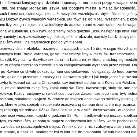
ł i możliwości kondycyjnych dzielnie dopomagało mu mocno przygrzewające słoń
 dni. Nie znając jednak ani języka, ani topografii miasta, a mając świadomość
ach i mostach, zwiedzając niemalże wszystkie ważniejsze zabytki. Nie ominęliśmy
łacu Dożów byłych władców weneckich, jak również do Mostu Westchnień, z które
imo fizycznego zmęczenia, wsiedliśmy do autokaru bardzo zadowoleni zachowując 
dzona w autobusie. Do Rzymu dotarliśmy około godziny 10:00 następnego dnia. 
my namioty i rozpakowaliśmy się. Jak się późnej okazało, namioty bardziej były 
paliśmy więc... na materacach pod gołym niebem.
ierwszy dzień rekolekcji oazowych, trwających przez 15 dni, w ciągu których pr
owym było Radio Vaticana, gdzie uczestniczyliśmy w mszy św. transmitowanej m.
 bazylik Rzymu - w Bazylice św. Jana na Lateranie, w której znajdują się medali
ium, w którym chrzczono chrześcijan po zalegalizowaniu wyznania przez cezara.
ł po Rzymie co chwilę pokazując nam coś ciekawego i dołączając do tego barwn
ie, gdzie na przemian tłumaczył raz kierowcom gdzie i jak mają jechać, a raz na
 szybą to kościół św. Jana Chrzciciela, czy budynek po dawnym Kolegium Polskim, 
ie, że oto bowiem minęliśmy katakumby św. Piotr Jaworskiego, stały się one 
lekcji. Każdy następny przynosił coś nowego. Zasadnicze jego ramy były jedna
poranna, śniadanie i wyjazd. W drodze do miejsca docelowego mieliśmy jutrznię, 
scu, które w jakiś sposób uzupełniało przeżywaną danego dnia tajemnicę różańca.
rej znajdują się relikwie żłóbka Pana Jezusa, a w dzień Ukrzyżowania - w kościele 
powrocie wieczorem, często o godzinie 22. Po nim odbywały się jeszcze spotkania
ę tym, co zabraliśmy ze sobą w bagażu podręcznym lub piliśmy wodę pochodzącą
zwiedzanie poszczególnych miejsc. W niektórych z nich zatrzymywaliśmy się, aby
m tempie, a nasz ks. moderator był w tym nie do pokonania. W tym bieganiu nie