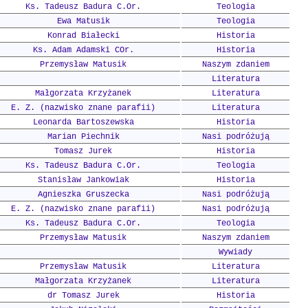
Ks. Tadeusz Badura C.Or.
Teologia
Ewa Matusik
Teologia
Konrad Białecki
Historia
Ks. Adam Adamski COr.
Historia
Przemysław Matusik
Naszym zdaniem
Literatura
Małgorzata Krzyżanek
Literatura
E. Z. (nazwisko znane parafii)
Literatura
Leonarda Bartoszewska
Historia
Marian Piechnik
Nasi podróżują
Tomasz Jurek
Historia
Ks. Tadeusz Badura C.Or.
Teologia
Stanisław Jankowiak
Historia
Agnieszka Gruszecka
Nasi podróżują
E. Z. (nazwisko znane parafii)
Nasi podróżują
Ks. Tadeusz Badura C.Or.
Teologia
Przemysław Matusik
Naszym zdaniem
Wywiady
Przemysław Matusik
Literatura
Małgorzata Krzyżanek
Literatura
dr Tomasz Jurek
Historia