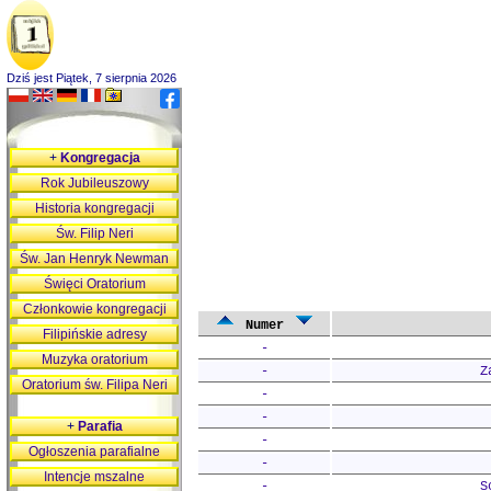
Dziś jest Piątek, 7 sierpnia 2026
+
Kongregacja
Rok Jubileuszowy
Historia kongregacji
Św. Filip Neri
Św. Jan Henryk Newman
Święci Oratorium
Członkowie kongregacji
Numer
Filipińskie adresy
-
Muzyka oratorium
-
Z
Oratorium św. Filipa Neri
-
-
+
Parafia
-
Ogłoszenia parafialne
-
Intencje mszalne
-
S