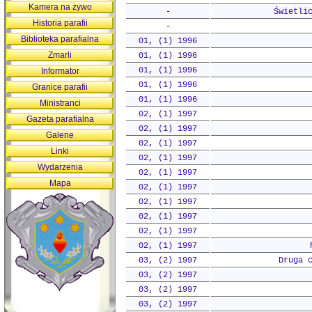
Kamera na żywo
-
Świetli
Historia parafii
-
Biblioteka parafialna
01, (1) 1996
Zmarli
01, (1) 1996
01, (1) 1996
Informator
01, (1) 1996
Granice parafii
01, (1) 1996
Ministranci
02, (1) 1997
Gazeta parafialna
02, (1) 1997
Galerie
02, (1) 1997
Linki
02, (1) 1997
Wydarzenia
02, (1) 1997
Mapa
02, (1) 1997
02, (1) 1997
02, (1) 1997
02, (1) 1997
02, (1) 1997
03, (2) 1997
Druga 
03, (2) 1997
03, (2) 1997
03, (2) 1997