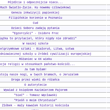
Pójdźcie i odpocznijcie nieco...
Ruch Światło-Życie. Ku nowemu człowiekowi
Geneza inkwizycji papieskiej
Filipińskie korzenie w Poznaniu
Cud
Dzieci Soboru zadają pytania
"Egzorcyści" - Isidore Froc
iążka to przylaciel, który nigdy nie zdradzi"
W naszej szkole
ielgrzymkowe szlaki - Białoruś, Litwa, Łotwa
edniowiecznej szkoły u źródeł cywilizacji europejskiej
Różaniec w XX wieku
kcje religii w stosunkach państwo-kościół...
Ja tam byłam!
stoją nasze nogi, w twych bramach, o Jeruzalem
Droga przez wieki do różańca
O autorytecie
Wywiad z księdzem Kazimierzem Pajorem
"Sieć" - Tomasz Węcławski
"Pieśń o moim Chrystusie"
Żłóbek - mały kawałek historii kościoła