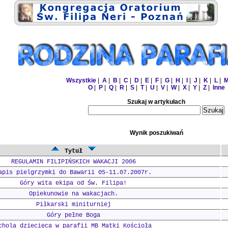
Wszystkie
|
A
|
B
|
C
|
D
|
E
|
F
|
G
|
H
|
I
|
J
|
K
|
L
|
O
|
P
|
Q
|
R
|
S
|
T
|
U
|
V
|
W
|
X
|
Y
|
Z
|
Inne
Szukaj w artykułach
Wynik poszukiwań
Tytuł
REGULAMIN FILIPIŃSKICH WAKACJI 2006
apis pielgrzymki do Bawarii 05-11.07.2007r.
Góry wita ekipa od Św. Filipa!
Opiekunowie na wakacjach.
Piłkarski miniturniej
Góry pełne Boga
chola dziecięca w parafii MB Matki Kościoła