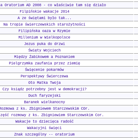
ca Oratorium AD 2008 - co właściwie tam się działo
Filpińskie wakacje 2014
A ze świętami było tak...
Na tropie świerczewskich starożytności
Filipińska oaza w Rzymie
Millenium w Wielkopolsce
Jezus puka do drzwi
Święty Wojciech
Między Żabikowem a Poznaniem
Pielgrzymka zaufania przez ziemię
Święcenie pokarmów
Perspektywy Świerczewa
Oto Matka Twoja
Czy ksiądz potrzebny jest w demokracji?
Duch faryzejski
Baranek wielkanocny
Rozmowa z ks. Zbigniewem Starczewskim COr.
część rozmowy z ks. Zbigniewiem Starczewskim Cor.
Wakacje to dziecięca radość
Wakacyjni święci
Znak szczególny -- oratorium