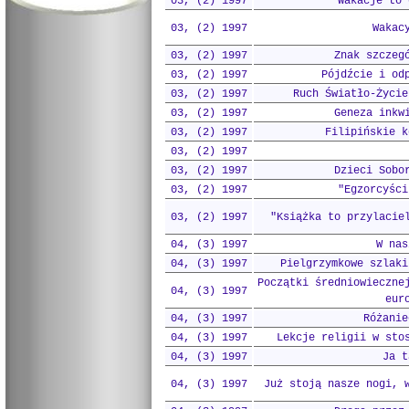
03, (2) 1997
Wakacje to 
03, (2) 1997
Wakac
03, (2) 1997
Znak szczeg
03, (2) 1997
Pójdźcie i od
03, (2) 1997
Ruch Światło-Życie
03, (2) 1997
Geneza inkw
03, (2) 1997
Filipińskie k
03, (2) 1997
03, (2) 1997
Dzieci Sobo
03, (2) 1997
"Egzorcyści
03, (2) 1997
"Książka to przylacie
04, (3) 1997
W nas
04, (3) 1997
Pielgrzymkowe szlaki
Początki średniowieczne
04, (3) 1997
eur
04, (3) 1997
Różanie
04, (3) 1997
Lekcje religii w sto
04, (3) 1997
Ja t
04, (3) 1997
Już stoją nasze nogi, 