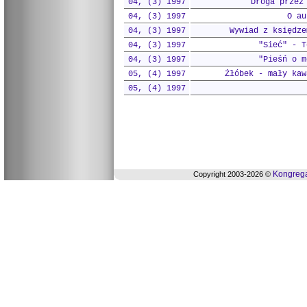
04, (3) 1997
Droga przez
04, (3) 1997
O au
04, (3) 1997
Wywiad z księdze
04, (3) 1997
"Sieć" - T
04, (3) 1997
"Pieśń o m
05, (4) 1997
Żłóbek - mały kaw
05, (4) 1997
Kongrega
Copyright 2003-2026 ©