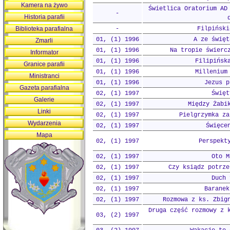
Kamera na żywo
Świetlica Oratorium AD
-
Historia parafii
Biblioteka parafialna
-
Filpiński
01, (1) 1996
A ze święt
Zmarli
01, (1) 1996
Na tropie świerc
Informator
01, (1) 1996
Filipińsk
Granice parafii
01, (1) 1996
Millenium
Ministranci
01, (1) 1996
Jezus p
Gazeta parafialna
02, (1) 1997
Święt
Galerie
02, (1) 1997
Między Żabi
Linki
02, (1) 1997
Pielgrzymka za
Wydarzenia
02, (1) 1997
Święce
Mapa
02, (1) 1997
Perspekt
02, (1) 1997
Oto M
02, (1) 1997
Czy ksiądz potrze
02, (1) 1997
Duch 
02, (1) 1997
Baranek
02, (1) 1997
Rozmowa z ks. Zbig
Druga część rozmowy z 
03, (2) 1997