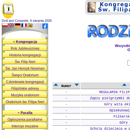
Dziś jest Czwartek, 6 sierpnia 2026
+
Kongregacja
Wszystk
Rok Jubileuszowy
O
Historia kongregacji
Św. Filip Neri
Św. Jan Henryk Newman
Święci Oratorium
Członkowie kongregacji
Numer
Filipińskie adresy
-
REGULAMIN FILIP
Muzyka oratorium
-
Zapis pielgrzymki d
Oratorium św. Filipa Neri
-
Góry wita ek
-
Opiekunowi
+
Parafia
-
Piłkarsk
Ogłoszenia parafialne
-
Góry 
Intencje mszalne
-
Schola dziecięca w 