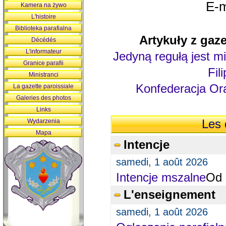
E-m
Kamera na żywo
L'histoire
Biblioteka parafialna
Artykuły z gaze
Décédés
L'informateur
Jedyną regułą jest mi
Granice parafii
Fil
Ministranci
Konfederacja Ora
La gazette paroissiale
Galeries des photos
Links
Wydarzenia
Les 
Mapa
Intencje
samedi, 1 août 2026
Intencje mszalne
Od 
L'enseignement
samedi, 1 août 2026