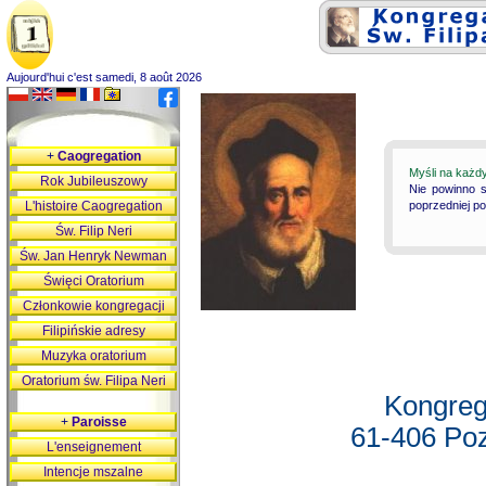
Aujourd'hui c'est samedi, 8 août 2026
+
Caogregation
Myśli na każd
Rok Jubileuszowy
Nie powinno s
L'histoire Caogregation
poprzedniej p
Św. Filip Neri
Św. Jan Henryk Newman
Święci Oratorium
Członkowie kongregacji
Filipińskie adresy
Muzyka oratorium
Oratorium św. Filipa Neri
Kongreg
+
Paroisse
61-406 Poz
L'enseignement
Intencje mszalne