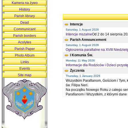
Kamera na żywo
History
Parish library
Dead
Intencje
Communicant
Saturday, 1 August 2026
Intencje mszalne
Od 2 do 14 sierpnia 20
Parish borders
Parish Announcement
Acolytes
Saturday, 1 August 2026
Parish Paper
Ogłoszenia parafialne na XVIII Niedziel
I Komunia Św.
Photo Album
Monday, 11 May 2026
Links
Informacje dla Rodziców i Dzieci przystę
Events
Życzenia
Site map
Thursday, 1 January 2026
Wszystkim Parafianom, Gościom i Tym, kt
św. Filipa Neri.
Na początku Nowego Roku z całego serc
Parafianom i Wszystkim, z którymi dan