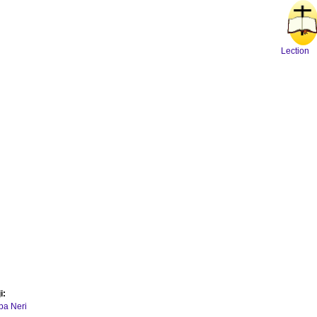
Lection
i:
ipa Neri