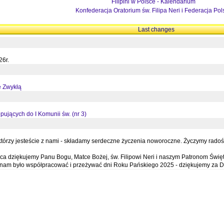
Filipini w Polsce - Kalendarium
Konfederacja Oratorium św. Filipa Neri i Federacja Pol
Last changes
26r.
ę Zwykłą
pujących do I Komunii św. (nr 3)
órzy jesteście z nami - składamy serdeczne życzenia noworoczne. Życzymy radości,
a dziękujemy Panu Bogu, Matce Bożej, św. Filipowi Neri i naszym Patronom Święt
e nam było współpracować i przeżywać dni Roku Pańskiego 2025 - dziękujemy za D