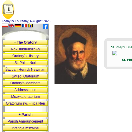
Today is Thursday, 6 August 2026
+
The Oratory
St. Philip's Da
Rok Jubileuszowy
Oratory's History
St. Ph
St. Philip Neri
Św. Jan Henryk Newman
Święci Oratorium
Oratory's Members
Address book
Muzyka oratorium
Oratorium św. Filipa Neri
+
Parish
Parish Announcement
Intencje mszalne