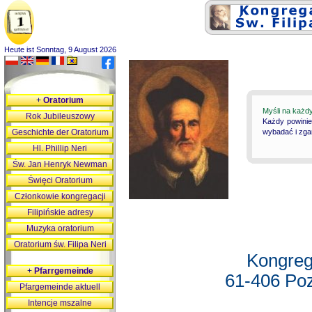
Heute ist Sonntag, 9 August 2026
+
Oratorium
Myśli na każd
Rok Jubileuszowy
Każdy powinie
Geschichte der Oratorium
wybadać i zgan
Hl. Phillip Neri
Św. Jan Henryk Newman
Święci Oratorium
Członkowie kongregacji
Filipińskie adresy
Muzyka oratorium
Oratorium św. Filipa Neri
Kongreg
+
Pfarrgemeinde
61-406 Poz
Pfargemeinde aktuell
Intencje mszalne