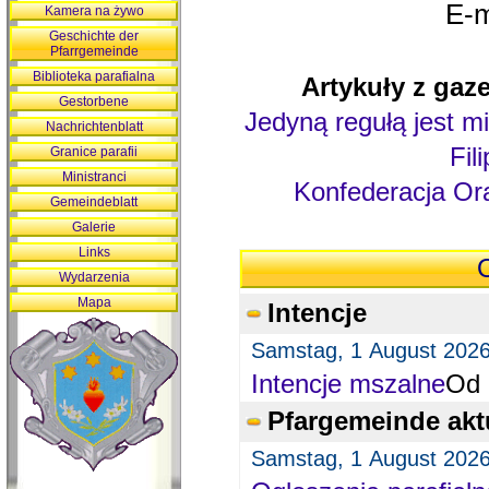
E-m
Kamera na żywo
Geschichte der
Pfarrgemeinde
Biblioteka parafialna
Artykuły z gaze
Gestorbene
Jedyną regułą jest mi
Nachrichtenblatt
Fil
Granice parafii
Ministranci
Konfederacja Ora
Gemeindeblatt
Galerie
Links
O
Wydarzenia
Mapa
Intencje
Samstag, 1 August 202
Intencje mszalne
Od 
Pfargemeinde akt
Samstag, 1 August 202