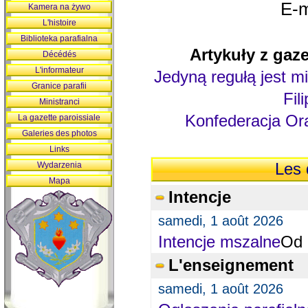
E-m
Kamera na żywo
L'histoire
Biblioteka parafialna
Artykuły z gaze
Décédés
L'informateur
Jedyną regułą jest mi
Granice parafii
Fil
Ministranci
Konfederacja Ora
La gazette paroissiale
Galeries des photos
Links
Wydarzenia
Les 
Mapa
Intencje
samedi, 1 août 2026
Intencje mszalne
Od 
L'enseignement
samedi, 1 août 2026