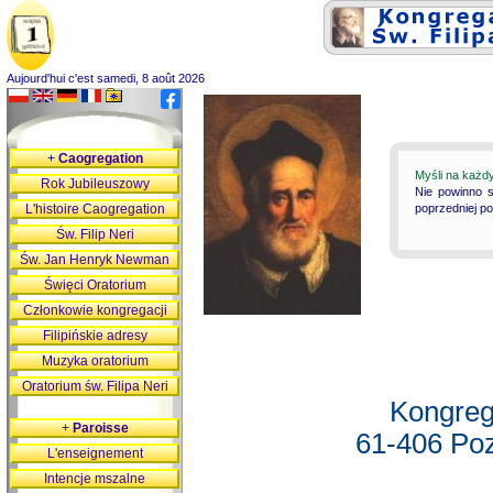
Aujourd'hui c'est samedi, 8 août 2026
+
Caogregation
Myśli na każd
Rok Jubileuszowy
Nie powinno s
L'histoire Caogregation
poprzedniej p
Św. Filip Neri
Św. Jan Henryk Newman
Święci Oratorium
Członkowie kongregacji
Filipińskie adresy
Muzyka oratorium
Oratorium św. Filipa Neri
Kongreg
+
Paroisse
61-406 Poz
L'enseignement
Intencje mszalne