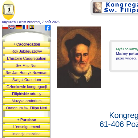
Aujourd'hui c'est vendredi, 7 août 2026
+
Caogregation
Myśli na każd
Rok Jubileuszowy
Musimy pokład
L'histoire Caogregation
przeciwności.
Św. Filip Neri
Św. Jan Henryk Newman
Święci Oratorium
Członkowie kongregacji
Filipińskie adresy
Muzyka oratorium
Oratorium św. Filipa Neri
Kongreg
+
Paroisse
61-406 Poz
L'enseignement
Intencje mszalne