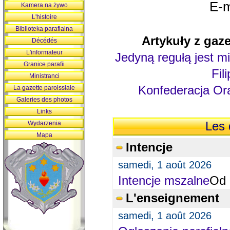
E-m
Kamera na żywo
L'histoire
Biblioteka parafialna
Artykuły z gaze
Décédés
L'informateur
Jedyną regułą jest mi
Granice parafii
Fil
Ministranci
Konfederacja Ora
La gazette paroissiale
Galeries des photos
Links
Wydarzenia
Les 
Mapa
Intencje
samedi, 1 août 2026
Intencje mszalne
Od 
L'enseignement
samedi, 1 août 2026