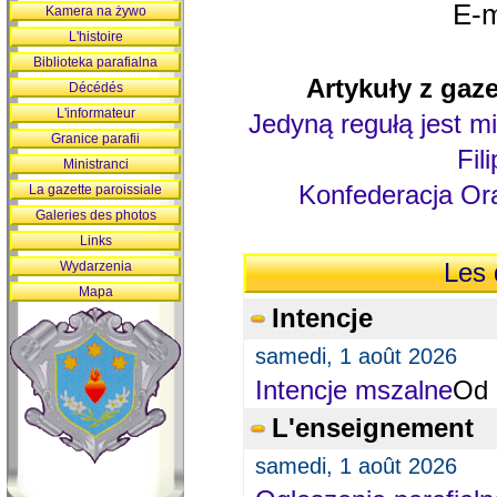
E-m
Kamera na żywo
L'histoire
Biblioteka parafialna
Artykuły z gaze
Décédés
L'informateur
Jedyną regułą jest mi
Granice parafii
Fil
Ministranci
Konfederacja Ora
La gazette paroissiale
Galeries des photos
Links
Wydarzenia
Les 
Mapa
Intencje
samedi, 1 août 2026
Intencje mszalne
Od 
L'enseignement
samedi, 1 août 2026