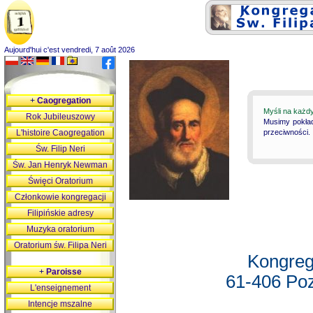
Aujourd'hui c'est vendredi, 7 août 2026
+
Caogregation
Myśli na każd
Rok Jubileuszowy
Musimy pokład
L'histoire Caogregation
przeciwności.
Św. Filip Neri
Św. Jan Henryk Newman
Święci Oratorium
Członkowie kongregacji
Filipińskie adresy
Muzyka oratorium
Oratorium św. Filipa Neri
Kongreg
+
Paroisse
61-406 Poz
L'enseignement
Intencje mszalne