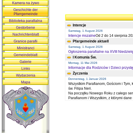
Kamera na żywo
Geschichte der
Pfarrgemeinde
Biblioteka parafialna
Intencje
Gestorbene
Samstag, 1 August 2026
Nachrichtenblatt
Intencje mszalne
Od 2 do 14 sierpnia 20
Granice parafii
Pfargemeinde aktuell
Samstag, 1 August 2026
Ministranci
Ogłoszenia parafialne na XVIII Niedziel
Gemeindeblatt
I Komunia Św.
Galerie
Montag, 11 Mai 2026
Informacje dla Rodziców i Dzieci przystę
Links
Życzenia
Wydarzenia
Donnerstag, 1 Januar 2026
Mapa
Wszystkim Parafianom, Gościom i Tym, kt
św. Filipa Neri.
Na początku Nowego Roku z całego serc
Parafianom i Wszystkim, z którymi dan