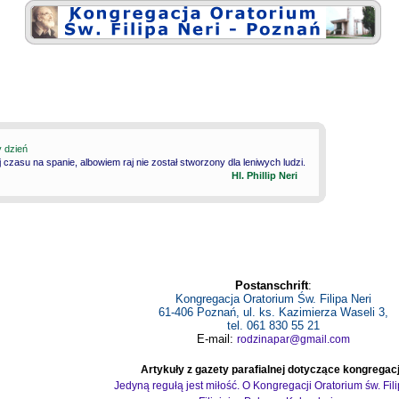
y dzień
 czasu na spanie, albowiem raj nie został stworzony dla leniwych ludzi.
Hl. Phillip Neri
Postanschrift
:
Kongregacja Oratorium Św. Filipa Neri
61-406 Poznań, ul. ks. Kazimierza Waseli 3,
tel. 061 830 55 21
E-mail:
rodzinapar@gmail.com
Artykuły z gazety parafialnej dotyczące kongregacj
Jedyną regułą jest miłość. O Kongregacji Oratorium św. Fil