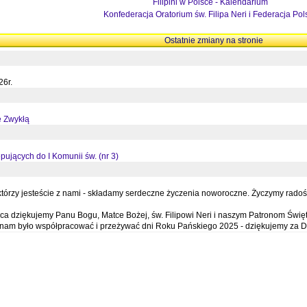
Filipini w Polsce - Kalendarium
Konfederacja Oratorium św. Filipa Neri i Federacja Pol
Ostatnie zmiany na stronie
26r.
ę Zwykłą
pujących do I Komunii św. (nr 3)
órzy jesteście z nami - składamy serdeczne życzenia noworoczne. Życzymy radości,
a dziękujemy Panu Bogu, Matce Bożej, św. Filipowi Neri i naszym Patronom Święt
e nam było współpracować i przeżywać dni Roku Pańskiego 2025 - dziękujemy za D