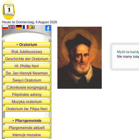
Heute ist Donnerstag, 6 August 2026
+
Oratorium
Rok Jubileuszowy
Myśli na każd
Nie mamy tutaj
Geschichte der Oratorium
Hl. Phillip Neri
Św. Jan Henryk Newman
Święci Oratorium
Członkowie kongregacji
Filipińskie adresy
Muzyka oratorium
Oratorium św. Filipa Neri
+
Pfarrgemeinde
Pfargemeinde aktuell
Intencje mszalne