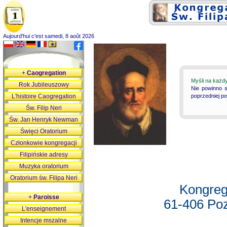
Aujourd'hui c'est samedi, 8 août 2026
+
Caogregation
Myśli na każd
Rok Jubileuszowy
Nie powinno s
L'histoire Caogregation
poprzedniej p
Św. Filip Neri
Św. Jan Henryk Newman
Święci Oratorium
Członkowie kongregacji
Filipińskie adresy
Muzyka oratorium
Oratorium św. Filipa Neri
Kongreg
+
Paroisse
61-406 Poz
L'enseignement
Intencje mszalne