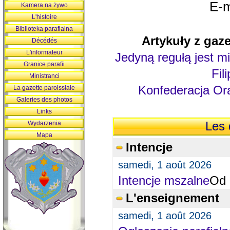
E-m
Kamera na żywo
L'histoire
Biblioteka parafialna
Artykuły z gaze
Décédés
L'informateur
Jedyną regułą jest mi
Granice parafii
Fil
Ministranci
Konfederacja Ora
La gazette paroissiale
Galeries des photos
Links
Wydarzenia
Les 
Mapa
Intencje
samedi, 1 août 2026
Intencje mszalne
Od 
L'enseignement
samedi, 1 août 2026