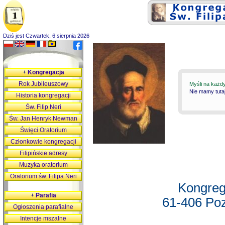
Dziś jest Czwartek, 6 sierpnia 2026
+
Kongregacja
Rok Jubileuszowy
Myśli na każd
Nie mamy tutaj
Historia kongregacji
Św. Filip Neri
Św. Jan Henryk Newman
Święci Oratorium
Członkowie kongregacji
Filipińskie adresy
Muzyka oratorium
Oratorium św. Filipa Neri
Kongreg
+
Parafia
61-406 Poz
Ogłoszenia parafialne
Intencje mszalne