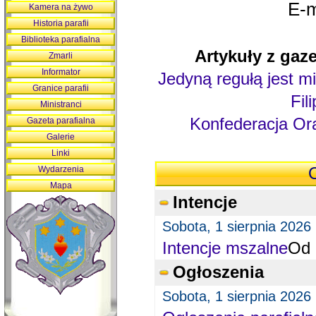
E-m
Kamera na żywo
Historia parafii
Biblioteka parafialna
Artykuły z gaze
Zmarli
Informator
Jedyną regułą jest mi
Granice parafii
Fil
Ministranci
Konfederacja Ora
Gazeta parafialna
Galerie
Linki
Wydarzenia
O
Mapa
Intencje
Sobota, 1 sierpnia 2026
Intencje mszalne
Od 
Ogłoszenia
Sobota, 1 sierpnia 2026