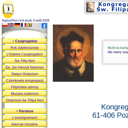
Aujourd'hui c'est jeudi, 6 août 2026
+
Caogregation
Rok Jubileuszowy
Myśli na każd
Nie mamy tutaj
L'histoire Caogregation
Św. Filip Neri
Św. Jan Henryk Newman
Święci Oratorium
Członkowie kongregacji
Filipińskie adresy
Muzyka oratorium
Oratorium św. Filipa Neri
Kongreg
+
Paroisse
61-406 Poz
L'enseignement
Intencje mszalne