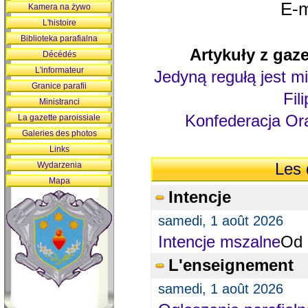
E-m
Kamera na żywo
L'histoire
Biblioteka parafialna
Artykuły z gaze
Décédés
L'informateur
Jedyną regułą jest mi
Granice parafii
Fil
Ministranci
Konfederacja Ora
La gazette paroissiale
Galeries des photos
Links
Wydarzenia
Les 
Mapa
Intencje
samedi, 1 août 2026
Intencje mszalne
Od 
L'enseignement
samedi, 1 août 2026