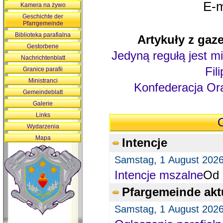
E-m
Kamera na żywo
Geschichte der
Pfarrgemeinde
Biblioteka parafialna
Artykuły z gaze
Gestorbene
Jedyną regułą jest mi
Nachrichtenblatt
Fil
Granice parafii
Ministranci
Konfederacja Ora
Gemeindeblatt
Galerie
Links
O
Wydarzenia
Mapa
Intencje
Samstag, 1 August 202
Intencje mszalne
Od 
Pfargemeinde akt
Samstag, 1 August 202