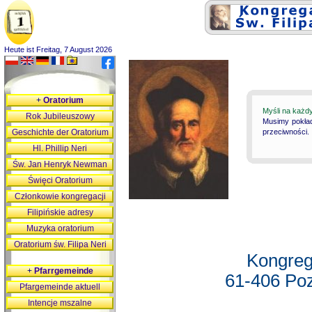
Heute ist Freitag, 7 August 2026
+
Oratorium
Myśli na każd
Rok Jubileuszowy
Musimy pokład
Geschichte der Oratorium
przeciwności.
Hl. Phillip Neri
Św. Jan Henryk Newman
Święci Oratorium
Członkowie kongregacji
Filipińskie adresy
Muzyka oratorium
Oratorium św. Filipa Neri
Kongreg
+
Pfarrgemeinde
61-406 Poz
Pfargemeinde aktuell
Intencje mszalne