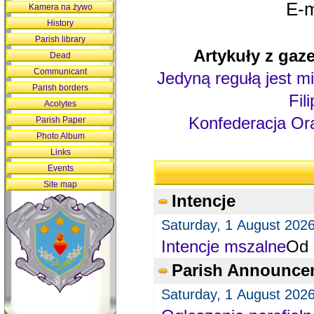
E-m
Kamera na żywo
History
Parish library
Artykuły z gaze
Dead
Communicant
Jedyną regułą jest mi
Parish borders
Fil
Acolytes
Konfederacja Ora
Parish Paper
Photo Album
Links
Events
Site map
Intencje
Saturday, 1 August 202
Intencje mszalne
Od 
Parish Announce
Saturday, 1 August 202