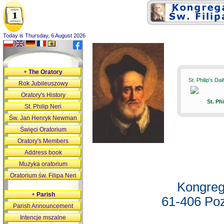
Today is Thursday, 6 August 2026
+
The Oratory
St. Philip's Da
Rok Jubileuszowy
Oratory's History
St. Ph
St. Philip Neri
Św. Jan Henryk Newman
Święci Oratorium
Oratory's Members
Address book
Muzyka oratorium
Oratorium św. Filipa Neri
Kongreg
+
Parish
61-406 Poz
Parish Announcement
Intencje mszalne