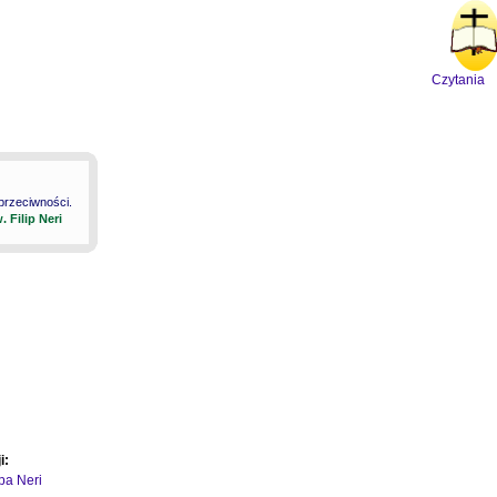
Czytania
 przeciwności.
. Filip Neri
i:
ipa Neri