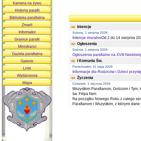
Kamera na żywo
Historia parafii
Biblioteka parafialna
Zmarli
Intencje
Informator
Sobota, 1 sierpnia 2026
Intencje mszalne
Od 2 do 14 sierpnia 20
Granice parafii
Ogłoszenia
Ministranci
Sobota, 1 sierpnia 2026
Gazeta parafialna
Ogłoszenia parafialne na XVIII Niedziel
I Komunia Św.
Galerie
Poniedziałek, 11 maja 2026
Linki
Informacje dla Rodziców i Dzieci przystę
Wydarzenia
Życzenia
Mapa
Czwartek, 1 stycznia 2026
Wszystkim Parafianom, Gościom i Tym, kt
św. Filipa Neri.
Na początku Nowego Roku z całego serc
Parafianom i Wszystkim, z którymi dan