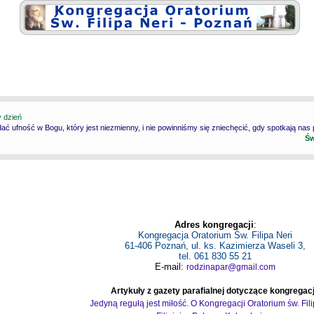
y dzień
ć ufność w Bogu, który jest niezmienny, i nie powinniśmy się zniechęcić, gdy spotkają nas
Św
Adres kongregacji
:
Kongregacja Oratorium Św. Filipa Neri
61-406 Poznań, ul. ks. Kazimierza Waseli 3,
tel. 061 830 55 21
E-mail:
rodzinapar@gmail.com
Artykuły z gazety parafialnej dotyczące kongregacj
Jedyną regułą jest miłość. O Kongregacji Oratorium św. Fil