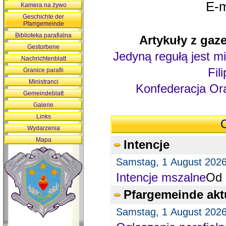
E-m
Kamera na żywo
Geschichte der
Pfarrgemeinde
Biblioteka parafialna
Artykuły z gaze
Gestorbene
Jedyną regułą jest mi
Nachrichtenblatt
Fil
Granice parafii
Ministranci
Konfederacja Ora
Gemeindeblatt
Galerie
Links
O
Wydarzenia
Mapa
Intencje
Samstag, 1 August 202
Intencje mszalne
Od 
Pfargemeinde akt
Samstag, 1 August 202