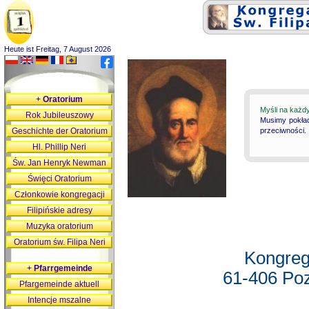
Heute ist Freitag, 7 August 2026
+
Oratorium
Myśli na każd
Rok Jubileuszowy
Musimy pokład
Geschichte der Oratorium
przeciwności.
Hl. Phillip Neri
Św. Jan Henryk Newman
Święci Oratorium
Członkowie kongregacji
Filipińskie adresy
Muzyka oratorium
Oratorium św. Filipa Neri
Kongreg
+
Pfarrgemeinde
61-406 Poz
Pfargemeinde aktuell
Intencje mszalne