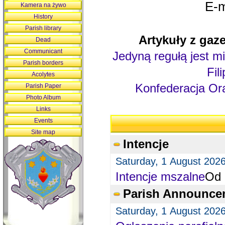
E-m
Kamera na żywo
History
Parish library
Artykuły z gaze
Dead
Communicant
Jedyną regułą jest mi
Parish borders
Fil
Acolytes
Konfederacja Ora
Parish Paper
Photo Album
Links
Events
Site map
Intencje
Saturday, 1 August 202
Intencje mszalne
Od 
Parish Announce
Saturday, 1 August 202