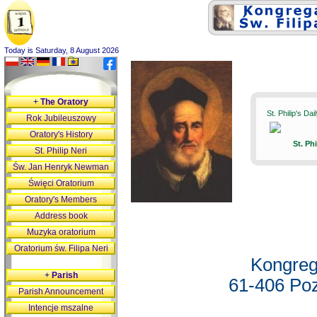
Today is Saturday, 8 August 2026
+
The Oratory
St. Philip's Da
Rok Jubileuszowy
Oratory's History
St. Ph
St. Philip Neri
Św. Jan Henryk Newman
Święci Oratorium
Oratory's Members
Address book
Muzyka oratorium
Oratorium św. Filipa Neri
Kongreg
+
Parish
61-406 Poz
Parish Announcement
Intencje mszalne