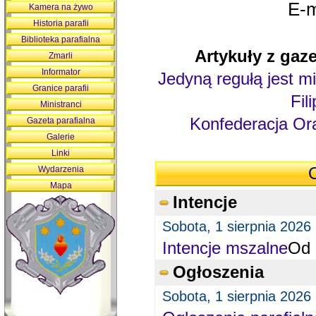
E-m
Kamera na żywo
Historia parafii
Biblioteka parafialna
Artykuły z gaze
Zmarli
Informator
Jedyną regułą jest mi
Granice parafii
Fil
Ministranci
Konfederacja Ora
Gazeta parafialna
Galerie
Linki
Wydarzenia
O
Mapa
Intencje
Sobota, 1 sierpnia 2026
Intencje mszalne
Od 
Ogłoszenia
Sobota, 1 sierpnia 2026