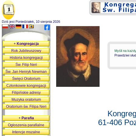
Dziś jest Poniedziałek, 10 sierpnia 2026
+
Kongregacja
Rok Jubileuszowy
Myśli na każd
Prawdziwi słu
Historia kongregacji
Św. Filip Neri
Św. Jan Henryk Newman
Święci Oratorium
Członkowie kongregacji
Filipińskie adresy
Muzyka oratorium
Oratorium św. Filipa Neri
Kongreg
+
Parafia
61-406 Poz
Ogłoszenia parafialne
Intencje mszalne