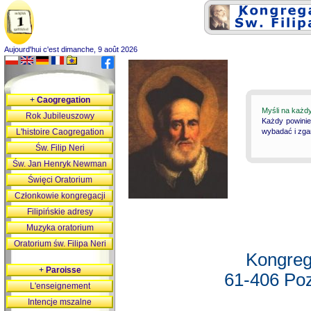
Aujourd'hui c'est dimanche, 9 août 2026
+
Caogregation
Myśli na każd
Rok Jubileuszowy
Każdy powinie
L'histoire Caogregation
wybadać i zgan
Św. Filip Neri
Św. Jan Henryk Newman
Święci Oratorium
Członkowie kongregacji
Filipińskie adresy
Muzyka oratorium
Oratorium św. Filipa Neri
Kongreg
+
Paroisse
61-406 Poz
L'enseignement
Intencje mszalne