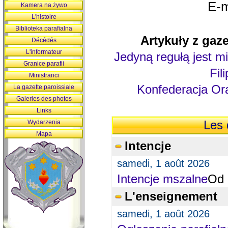
E-m
Kamera na żywo
L'histoire
Biblioteka parafialna
Artykuły z gaze
Décédés
L'informateur
Jedyną regułą jest mi
Granice parafii
Fil
Ministranci
Konfederacja Ora
La gazette paroissiale
Galeries des photos
Links
Wydarzenia
Les 
Mapa
Intencje
samedi, 1 août 2026
Intencje mszalne
Od 
L'enseignement
samedi, 1 août 2026