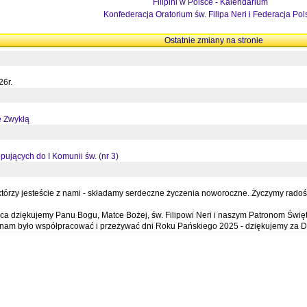
Filipini w Polsce - Kalendarium
Konfederacja Oratorium św. Filipa Neri i Federacja Pol
Ostatnie zmiany na stronie
26r.
ę Zwykłą
pujących do I Komunii św. (nr 3)
órzy jesteście z nami - składamy serdeczne życzenia noworoczne. Życzymy radości,
a dziękujemy Panu Bogu, Matce Bożej, św. Filipowi Neri i naszym Patronom Święt
e nam było współpracować i przeżywać dni Roku Pańskiego 2025 - dziękujemy za D