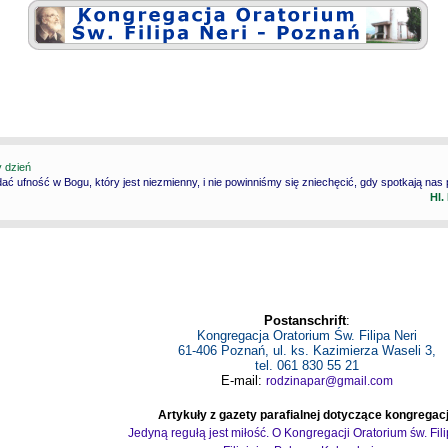
y dzień
ć ufność w Bogu, który jest niezmienny, i nie powinniśmy się zniechęcić, gdy spotkają nas
Hl.
Postanschrift
:
Kongregacja Oratorium Św. Filipa Neri
61-406 Poznań, ul. ks. Kazimierza Waseli 3,
tel. 061 830 55 21
E-mail:
rodzinapar@gmail.com
Artykuły z gazety parafialnej dotyczące kongregacj
Jedyną regułą jest miłość. O Kongregacji Oratorium św. Fil