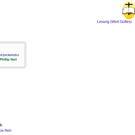
Lesung (Wort Gottes)
 przeciwności.
 Phillip Neri
i:
ipa Neri