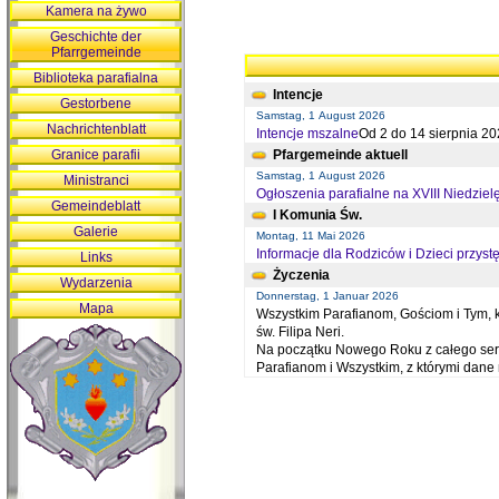
Kamera na żywo
Geschichte der
Pfarrgemeinde
Biblioteka parafialna
Intencje
Gestorbene
Samstag, 1 August 2026
Nachrichtenblatt
Intencje mszalne
Od 2 do 14 sierpnia 20
Granice parafii
Pfargemeinde aktuell
Samstag, 1 August 2026
Ministranci
Ogłoszenia parafialne na XVIII Niedziel
Gemeindeblatt
I Komunia Św.
Galerie
Montag, 11 Mai 2026
Informacje dla Rodziców i Dzieci przystę
Links
Życzenia
Wydarzenia
Donnerstag, 1 Januar 2026
Mapa
Wszystkim Parafianom, Gościom i Tym, kt
św. Filipa Neri.
Na początku Nowego Roku z całego serc
Parafianom i Wszystkim, z którymi dan