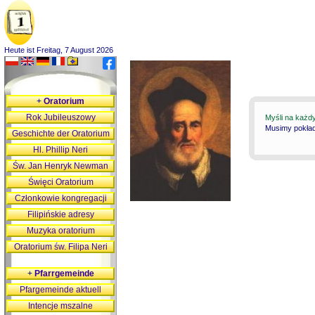
Heute ist Freitag, 7 August 2026
+
Oratorium
Rok Jubileuszowy
Myśli na każd
Musimy pokłada
Geschichte der Oratorium
Hl. Phillip Neri
Św. Jan Henryk Newman
Święci Oratorium
Członkowie kongregacji
Filipińskie adresy
Muzyka oratorium
Oratorium św. Filipa Neri
+
Pfarrgemeinde
Pfargemeinde aktuell
Intencje mszalne