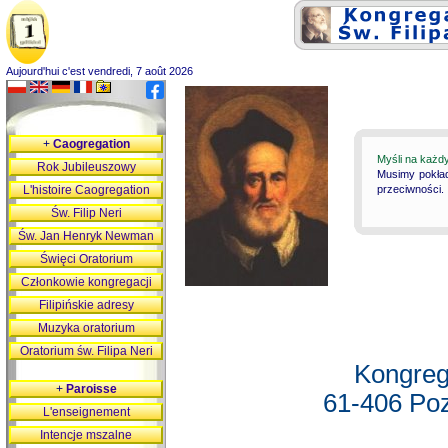
Aujourd'hui c'est vendredi, 7 août 2026
+
Caogregation
Myśli na każd
Rok Jubileuszowy
Musimy pokład
L'histoire Caogregation
przeciwności.
Św. Filip Neri
Św. Jan Henryk Newman
Święci Oratorium
Członkowie kongregacji
Filipińskie adresy
Muzyka oratorium
Oratorium św. Filipa Neri
Kongreg
+
Paroisse
61-406 Poz
L'enseignement
Intencje mszalne