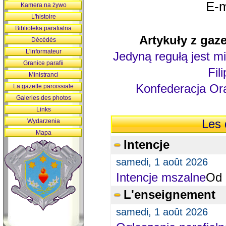
E-m
Kamera na żywo
L'histoire
Biblioteka parafialna
Artykuły z gaze
Décédés
L'informateur
Jedyną regułą jest mi
Granice parafii
Fil
Ministranci
Konfederacja Ora
La gazette paroissiale
Galeries des photos
Links
Wydarzenia
Les 
Mapa
Intencje
samedi, 1 août 2026
Intencje mszalne
Od 
L'enseignement
samedi, 1 août 2026