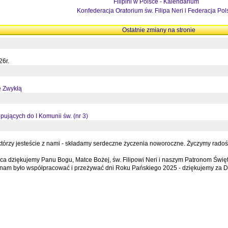
Filipini w Polsce - Kalendarium
Konfederacja Oratorium św. Filipa Neri i Federacja Pol
Ostatnie zmiany na stronie
26r.
ę Zwykłą
pujących do I Komunii św. (nr 3)
órzy jesteście z nami - składamy serdeczne życzenia noworoczne. Życzymy radości,
a dziękujemy Panu Bogu, Matce Bożej, św. Filipowi Neri i naszym Patronom Święt
e nam było współpracować i przeżywać dni Roku Pańskiego 2025 - dziękujemy za D