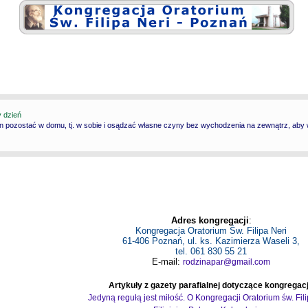
y dzień
n pozostać w domu, tj. w sobie i osądzać własne czyny bez wychodzenia na zewnątrz, aby wy
Adres kongregacji
:
Kongregacja Oratorium Św. Filipa Neri
61-406 Poznań, ul. ks. Kazimierza Waseli 3,
tel. 061 830 55 21
E-mail:
rodzinapar@gmail.com
Artykuły z gazety parafialnej dotyczące kongregacj
Jedyną regułą jest miłość. O Kongregacji Oratorium św. Fil