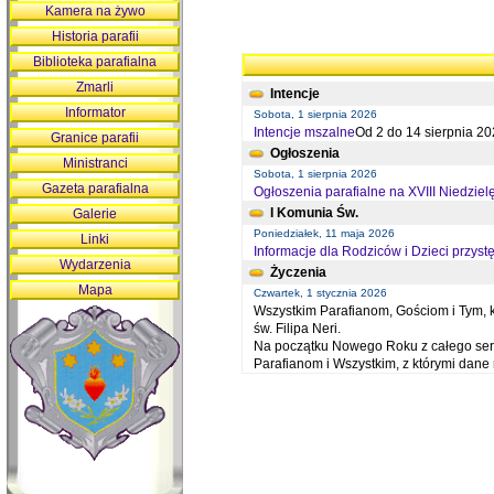
Kamera na żywo
Historia parafii
Biblioteka parafialna
Zmarli
Intencje
Informator
Sobota, 1 sierpnia 2026
Intencje mszalne
Od 2 do 14 sierpnia 20
Granice parafii
Ogłoszenia
Ministranci
Sobota, 1 sierpnia 2026
Gazeta parafialna
Ogłoszenia parafialne na XVIII Niedziel
I Komunia Św.
Galerie
Poniedziałek, 11 maja 2026
Linki
Informacje dla Rodziców i Dzieci przystę
Wydarzenia
Życzenia
Mapa
Czwartek, 1 stycznia 2026
Wszystkim Parafianom, Gościom i Tym, kt
św. Filipa Neri.
Na początku Nowego Roku z całego serc
Parafianom i Wszystkim, z którymi dan