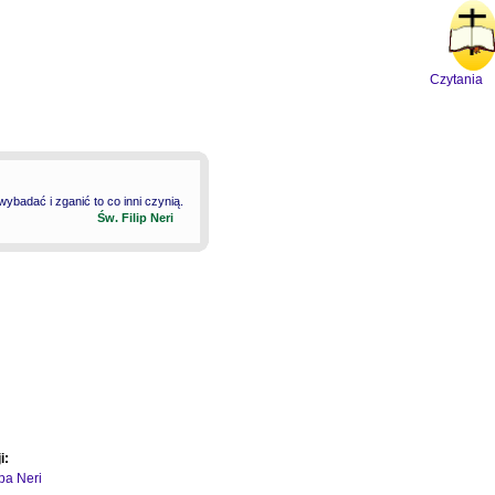
Czytania
badać i zganić to co inni czynią.
Św. Filip Neri
i:
ipa Neri