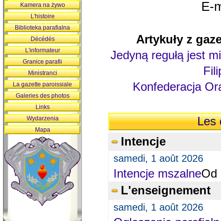
E-m
Kamera na żywo
L'histoire
Biblioteka parafialna
Artykuły z gaze
Décédés
L'informateur
Jedyną regułą jest mi
Granice parafii
Fil
Ministranci
Konfederacja Ora
La gazette paroissiale
Galeries des photos
Links
Wydarzenia
Les 
Mapa
Intencje
samedi, 1 août 2026
Intencje mszalne
Od 
L'enseignement
samedi, 1 août 2026