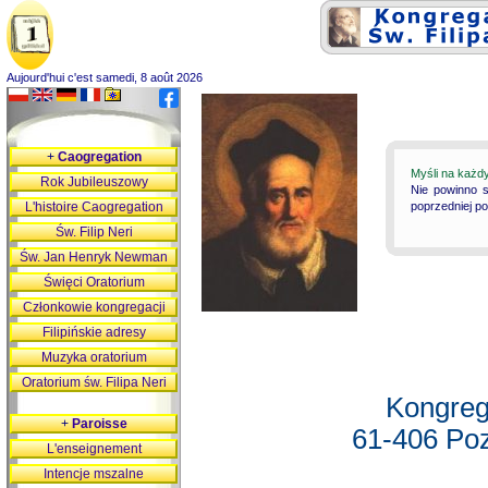
Aujourd'hui c'est samedi, 8 août 2026
+
Caogregation
Myśli na każd
Rok Jubileuszowy
Nie powinno s
L'histoire Caogregation
poprzedniej p
Św. Filip Neri
Św. Jan Henryk Newman
Święci Oratorium
Członkowie kongregacji
Filipińskie adresy
Muzyka oratorium
Oratorium św. Filipa Neri
Kongreg
+
Paroisse
61-406 Poz
L'enseignement
Intencje mszalne