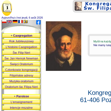
Aujourd'hui c'est jeudi, 6 août 2026
+
Caogregation
Rok Jubileuszowy
Myśli na każd
Nie mamy tutaj
L'histoire Caogregation
Św. Filip Neri
Św. Jan Henryk Newman
Święci Oratorium
Członkowie kongregacji
Filipińskie adresy
Muzyka oratorium
Oratorium św. Filipa Neri
Kongreg
+
Paroisse
61-406 Poz
L'enseignement
Intencje mszalne