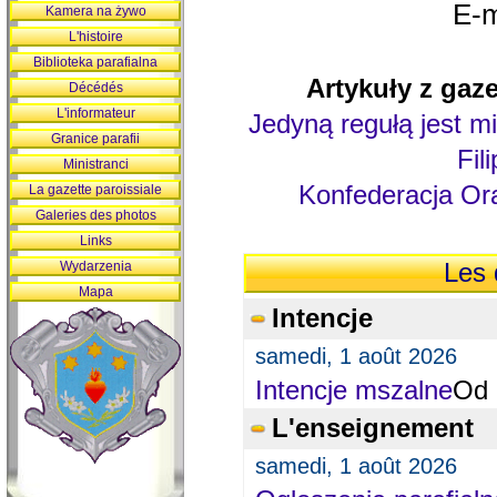
E-m
Kamera na żywo
L'histoire
Biblioteka parafialna
Artykuły z gaze
Décédés
L'informateur
Jedyną regułą jest mi
Granice parafii
Fil
Ministranci
Konfederacja Ora
La gazette paroissiale
Galeries des photos
Links
Wydarzenia
Les 
Mapa
Intencje
samedi, 1 août 2026
Intencje mszalne
Od 
L'enseignement
samedi, 1 août 2026