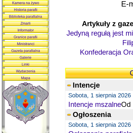
E-m
Kamera na żywo
Historia parafii
Biblioteka parafialna
Artykuły z gaze
Zmarli
Informator
Jedyną regułą jest mi
Granice parafii
Fil
Ministranci
Konfederacja Ora
Gazeta parafialna
Galerie
Linki
Wydarzenia
O
Mapa
Intencje
Sobota, 1 sierpnia 2026
Intencje mszalne
Od 
Ogłoszenia
Sobota, 1 sierpnia 2026