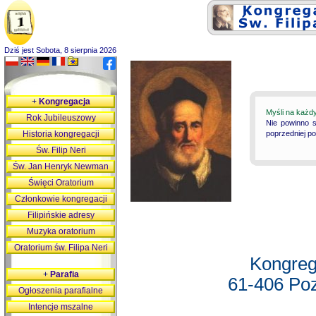
Dziś jest Sobota, 8 sierpnia 2026
+
Kongregacja
Myśli na każd
Rok Jubileuszowy
Nie powinno s
Historia kongregacji
poprzedniej p
Św. Filip Neri
Św. Jan Henryk Newman
Święci Oratorium
Członkowie kongregacji
Filipińskie adresy
Muzyka oratorium
Oratorium św. Filipa Neri
Kongreg
+
Parafia
61-406 Poz
Ogłoszenia parafialne
Intencje mszalne