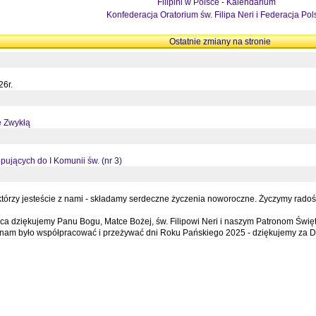
Filipini w Polsce - Kalendarium
Konfederacja Oratorium św. Filipa Neri i Federacja Pol
Ostatnie zmiany na stronie
26r.
ę Zwykłą
pujących do I Komunii św. (nr 3)
órzy jesteście z nami - składamy serdeczne życzenia noworoczne. Życzymy radości,
a dziękujemy Panu Bogu, Matce Bożej, św. Filipowi Neri i naszym Patronom Święt
e nam było współpracować i przeżywać dni Roku Pańskiego 2025 - dziękujemy za D