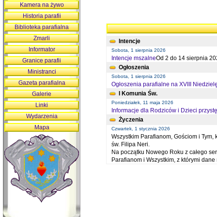
Kamera na żywo
Historia parafii
Biblioteka parafialna
Zmarli
Intencje
Informator
Sobota, 1 sierpnia 2026
Intencje mszalne
Od 2 do 14 sierpnia 20
Granice parafii
Ogłoszenia
Ministranci
Sobota, 1 sierpnia 2026
Gazeta parafialna
Ogłoszenia parafialne na XVIII Niedziel
I Komunia Św.
Galerie
Poniedziałek, 11 maja 2026
Linki
Informacje dla Rodziców i Dzieci przystę
Wydarzenia
Życzenia
Mapa
Czwartek, 1 stycznia 2026
Wszystkim Parafianom, Gościom i Tym, kt
św. Filipa Neri.
Na początku Nowego Roku z całego serc
Parafianom i Wszystkim, z którymi dan