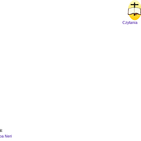
Czytania
i:
ipa Neri