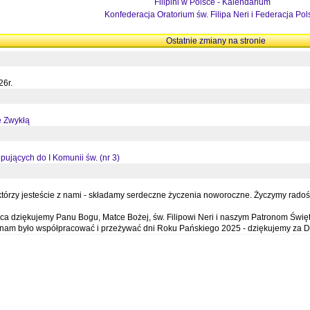
Filipini w Polsce - Kalendarium
Konfederacja Oratorium św. Filipa Neri i Federacja Pol
Ostatnie zmiany na stronie
26r.
ę Zwykłą
pujących do I Komunii św. (nr 3)
órzy jesteście z nami - składamy serdeczne życzenia noworoczne. Życzymy radości,
a dziękujemy Panu Bogu, Matce Bożej, św. Filipowi Neri i naszym Patronom Święt
e nam było współpracować i przeżywać dni Roku Pańskiego 2025 - dziękujemy za D