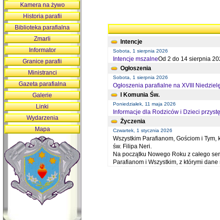
Kamera na żywo
Historia parafii
Biblioteka parafialna
Zmarli
Intencje
Informator
Sobota, 1 sierpnia 2026
Intencje mszalne
Od 2 do 14 sierpnia 20
Granice parafii
Ogłoszenia
Ministranci
Sobota, 1 sierpnia 2026
Gazeta parafialna
Ogłoszenia parafialne na XVIII Niedziel
I Komunia Św.
Galerie
Poniedziałek, 11 maja 2026
Linki
Informacje dla Rodziców i Dzieci przystę
Wydarzenia
Życzenia
Mapa
Czwartek, 1 stycznia 2026
Wszystkim Parafianom, Gościom i Tym, kt
św. Filipa Neri.
Na początku Nowego Roku z całego serc
Parafianom i Wszystkim, z którymi dan