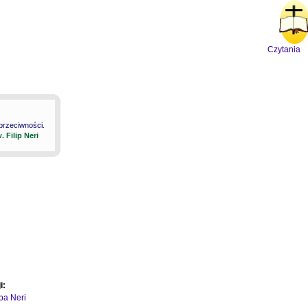
Czytania
 przeciwności.
. Filip Neri
i:
ipa Neri