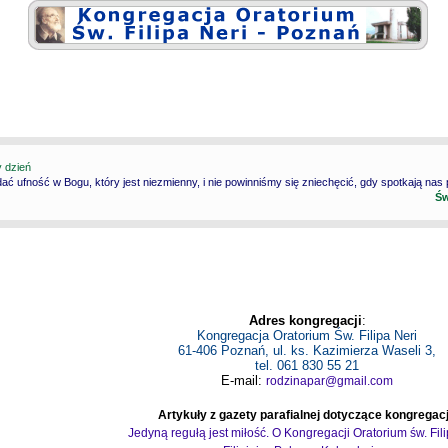
y dzień
ć ufność w Bogu, który jest niezmienny, i nie powinniśmy się zniechęcić, gdy spotkają nas
Św
Adres kongregacji
:
Kongregacja Oratorium Św. Filipa Neri
61-406 Poznań, ul. ks. Kazimierza Waseli 3,
tel. 061 830 55 21
E-mail:
rodzinapar@gmail.com
Artykuły z gazety parafialnej dotyczące kongregacj
Jedyną regułą jest miłość. O Kongregacji Oratorium św. Fil