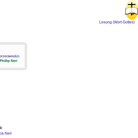
Lesung (Wort Gottes)
 przeciwności.
 Phillip Neri
i:
ipa Neri