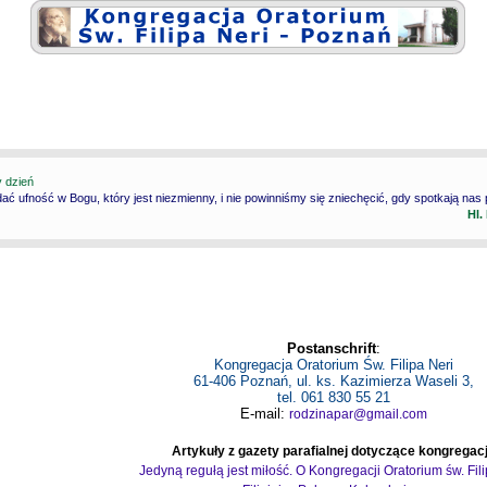
y dzień
ć ufność w Bogu, który jest niezmienny, i nie powinniśmy się zniechęcić, gdy spotkają nas
Hl.
Postanschrift
:
Kongregacja Oratorium Św. Filipa Neri
61-406 Poznań, ul. ks. Kazimierza Waseli 3,
tel. 061 830 55 21
E-mail:
rodzinapar@gmail.com
Artykuły z gazety parafialnej dotyczące kongregacj
Jedyną regułą jest miłość. O Kongregacji Oratorium św. Fil