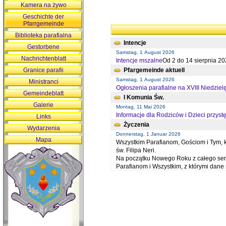
Kamera na żywo
Geschichte der
Pfarrgemeinde
Biblioteka parafialna
Intencje
Gestorbene
Samstag, 1 August 2026
Nachrichtenblatt
Intencje mszalne
Od 2 do 14 sierpnia 20
Granice parafii
Pfargemeinde aktuell
Samstag, 1 August 2026
Ministranci
Ogłoszenia parafialne na XVIII Niedziel
Gemeindeblatt
I Komunia Św.
Galerie
Montag, 11 Mai 2026
Informacje dla Rodziców i Dzieci przystę
Links
Życzenia
Wydarzenia
Donnerstag, 1 Januar 2026
Mapa
Wszystkim Parafianom, Gościom i Tym, kt
św. Filipa Neri.
Na początku Nowego Roku z całego serc
Parafianom i Wszystkim, z którymi dan