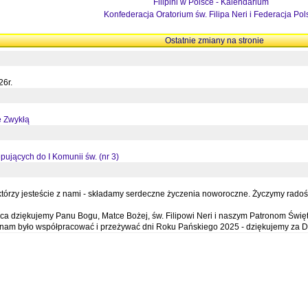
Filipini w Polsce - Kalendarium
Konfederacja Oratorium św. Filipa Neri i Federacja Pol
Ostatnie zmiany na stronie
26r.
ę Zwykłą
pujących do I Komunii św. (nr 3)
órzy jesteście z nami - składamy serdeczne życzenia noworoczne. Życzymy radości,
a dziękujemy Panu Bogu, Matce Bożej, św. Filipowi Neri i naszym Patronom Święt
e nam było współpracować i przeżywać dni Roku Pańskiego 2025 - dziękujemy za D