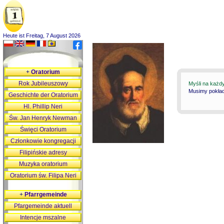
Heute ist Freitag, 7 August 2026
+
Oratorium
Rok Jubileuszowy
Myśli na każd
Musimy pokłada
Geschichte der Oratorium
Hl. Phillip Neri
Św. Jan Henryk Newman
Święci Oratorium
Członkowie kongregacji
Filipińskie adresy
Muzyka oratorium
Oratorium św. Filipa Neri
+
Pfarrgemeinde
Pfargemeinde aktuell
Intencje mszalne