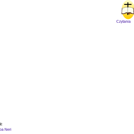
Czytania
i:
ipa Neri