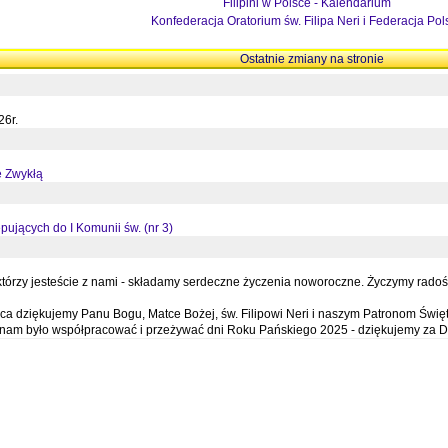
Filipini w Polsce - Kalendarium
Konfederacja Oratorium św. Filipa Neri i Federacja Pol
Ostatnie zmiany na stronie
26r.
ę Zwykłą
pujących do I Komunii św. (nr 3)
órzy jesteście z nami - składamy serdeczne życzenia noworoczne. Życzymy radości,
a dziękujemy Panu Bogu, Matce Bożej, św. Filipowi Neri i naszym Patronom Święt
e nam było współpracować i przeżywać dni Roku Pańskiego 2025 - dziękujemy za D