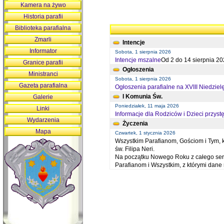
Kamera na żywo
Historia parafii
Biblioteka parafialna
Zmarli
Intencje
Informator
Sobota, 1 sierpnia 2026
Intencje mszalne
Od 2 do 14 sierpnia 20
Granice parafii
Ogłoszenia
Ministranci
Sobota, 1 sierpnia 2026
Gazeta parafialna
Ogłoszenia parafialne na XVIII Niedziel
I Komunia Św.
Galerie
Poniedziałek, 11 maja 2026
Linki
Informacje dla Rodziców i Dzieci przystę
Wydarzenia
Życzenia
Mapa
Czwartek, 1 stycznia 2026
Wszystkim Parafianom, Gościom i Tym, kt
św. Filipa Neri.
Na początku Nowego Roku z całego serc
Parafianom i Wszystkim, z którymi dan