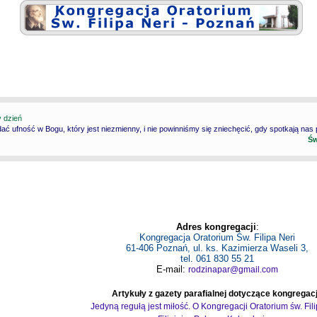
y dzień
ć ufność w Bogu, który jest niezmienny, i nie powinniśmy się zniechęcić, gdy spotkają nas
Św
Adres kongregacji
:
Kongregacja Oratorium Św. Filipa Neri
61-406 Poznań, ul. ks. Kazimierza Waseli 3,
tel. 061 830 55 21
E-mail:
rodzinapar@gmail.com
Artykuły z gazety parafialnej dotyczące kongregacj
Jedyną regułą jest miłość. O Kongregacji Oratorium św. Fil