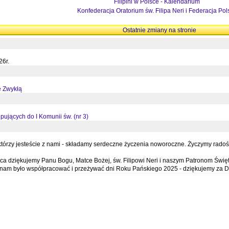
Filipini w Polsce - Kalendarium
Konfederacja Oratorium św. Filipa Neri i Federacja Pol
Ostatnie zmiany na stronie
26r.
ę Zwykłą
pujących do I Komunii św. (nr 3)
órzy jesteście z nami - składamy serdeczne życzenia noworoczne. Życzymy radości,
a dziękujemy Panu Bogu, Matce Bożej, św. Filipowi Neri i naszym Patronom Święt
e nam było współpracować i przeżywać dni Roku Pańskiego 2025 - dziękujemy za D