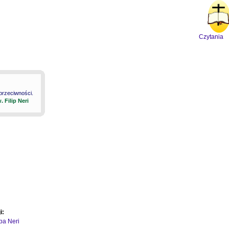
Czytania
 przeciwności.
. Filip Neri
i:
ipa Neri