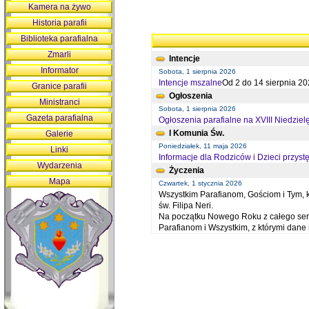
Kamera na żywo
Historia parafii
Biblioteka parafialna
Zmarli
Intencje
Informator
Sobota, 1 sierpnia 2026
Intencje mszalne
Od 2 do 14 sierpnia 20
Granice parafii
Ogłoszenia
Ministranci
Sobota, 1 sierpnia 2026
Gazeta parafialna
Ogłoszenia parafialne na XVIII Niedziel
I Komunia Św.
Galerie
Poniedziałek, 11 maja 2026
Linki
Informacje dla Rodziców i Dzieci przystę
Wydarzenia
Życzenia
Mapa
Czwartek, 1 stycznia 2026
Wszystkim Parafianom, Gościom i Tym, kt
św. Filipa Neri.
Na początku Nowego Roku z całego serc
Parafianom i Wszystkim, z którymi dan