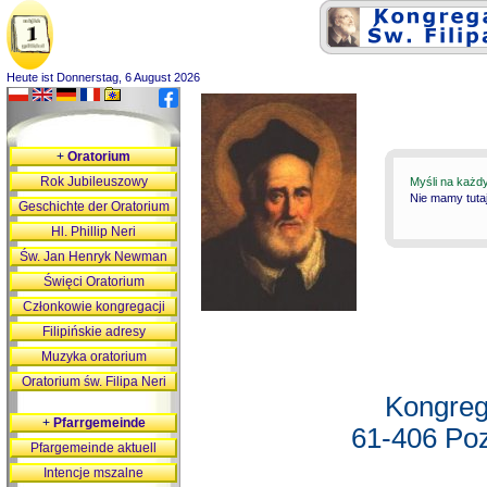
Heute ist Donnerstag, 6 August 2026
+
Oratorium
Rok Jubileuszowy
Myśli na każd
Nie mamy tutaj
Geschichte der Oratorium
Hl. Phillip Neri
Św. Jan Henryk Newman
Święci Oratorium
Członkowie kongregacji
Filipińskie adresy
Muzyka oratorium
Oratorium św. Filipa Neri
Kongreg
+
Pfarrgemeinde
61-406 Poz
Pfargemeinde aktuell
Intencje mszalne