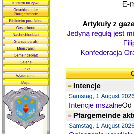
E-m
Kamera na żywo
Geschichte der
Pfarrgemeinde
Biblioteka parafialna
Artykuły z gaze
Gestorbene
Jedyną regułą jest mi
Nachrichtenblatt
Fil
Granice parafii
Ministranci
Konfederacja Ora
Gemeindeblatt
Galerie
Links
O
Wydarzenia
Mapa
Intencje
Samstag, 1 August 202
Intencje mszalne
Od 
Pfargemeinde akt
Samstag, 1 August 202