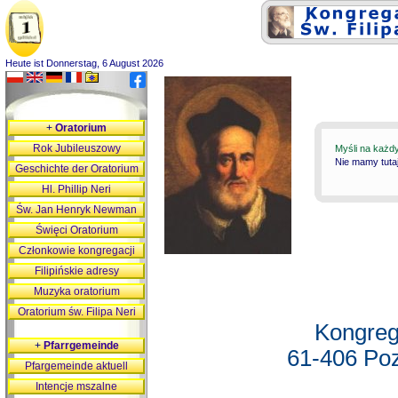
Heute ist Donnerstag, 6 August 2026
+
Oratorium
Rok Jubileuszowy
Myśli na każd
Nie mamy tutaj
Geschichte der Oratorium
Hl. Phillip Neri
Św. Jan Henryk Newman
Święci Oratorium
Członkowie kongregacji
Filipińskie adresy
Muzyka oratorium
Oratorium św. Filipa Neri
Kongreg
+
Pfarrgemeinde
61-406 Poz
Pfargemeinde aktuell
Intencje mszalne