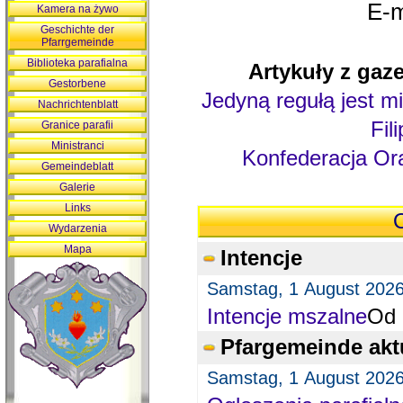
E-m
Kamera na żywo
Geschichte der
Pfarrgemeinde
Biblioteka parafialna
Artykuły z gaze
Gestorbene
Jedyną regułą jest mi
Nachrichtenblatt
Fil
Granice parafii
Ministranci
Konfederacja Ora
Gemeindeblatt
Galerie
Links
O
Wydarzenia
Mapa
Intencje
Samstag, 1 August 202
Intencje mszalne
Od 
Pfargemeinde akt
Samstag, 1 August 202