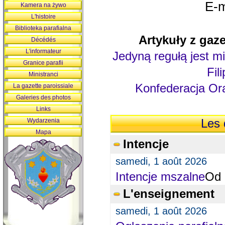
E-m
Kamera na żywo
L'histoire
Biblioteka parafialna
Artykuły z gaze
Décédés
L'informateur
Jedyną regułą jest mi
Granice parafii
Fil
Ministranci
Konfederacja Ora
La gazette paroissiale
Galeries des photos
Links
Wydarzenia
Les 
Mapa
Intencje
samedi, 1 août 2026
Intencje mszalne
Od 
L'enseignement
samedi, 1 août 2026