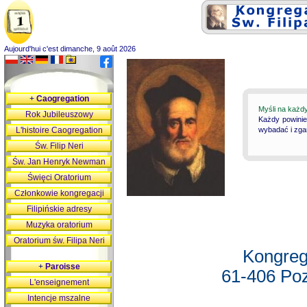
Aujourd'hui c'est dimanche, 9 août 2026
+
Caogregation
Myśli na każd
Rok Jubileuszowy
Każdy powinie
L'histoire Caogregation
wybadać i zgan
Św. Filip Neri
Św. Jan Henryk Newman
Święci Oratorium
Członkowie kongregacji
Filipińskie adresy
Muzyka oratorium
Oratorium św. Filipa Neri
Kongreg
+
Paroisse
61-406 Poz
L'enseignement
Intencje mszalne