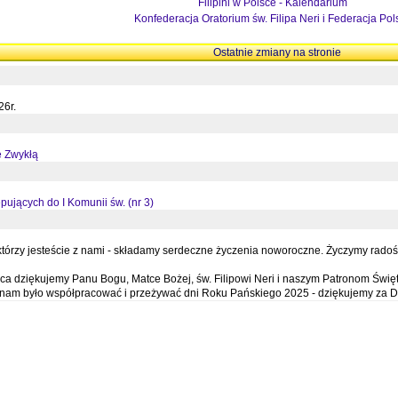
Filipini w Polsce - Kalendarium
Konfederacja Oratorium św. Filipa Neri i Federacja Pol
Ostatnie zmiany na stronie
26r.
ę Zwykłą
pujących do I Komunii św. (nr 3)
órzy jesteście z nami - składamy serdeczne życzenia noworoczne. Życzymy radości,
a dziękujemy Panu Bogu, Matce Bożej, św. Filipowi Neri i naszym Patronom Święt
e nam było współpracować i przeżywać dni Roku Pańskiego 2025 - dziękujemy za D