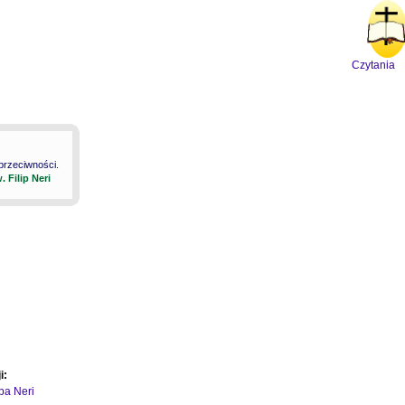
Czytania
 przeciwności.
. Filip Neri
i:
ipa Neri