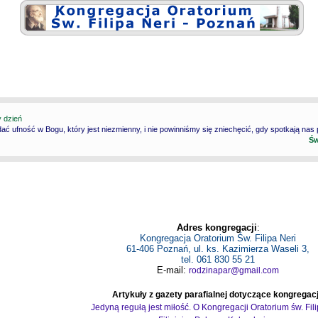
y dzień
ć ufność w Bogu, który jest niezmienny, i nie powinniśmy się zniechęcić, gdy spotkają nas
Św
Adres kongregacji
:
Kongregacja Oratorium Św. Filipa Neri
61-406 Poznań, ul. ks. Kazimierza Waseli 3,
tel. 061 830 55 21
E-mail:
rodzinapar@gmail.com
Artykuły z gazety parafialnej dotyczące kongregacj
Jedyną regułą jest miłość. O Kongregacji Oratorium św. Fil