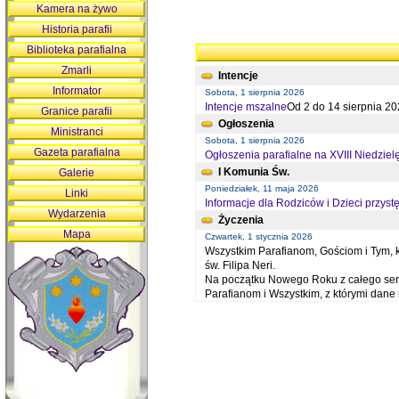
Kamera na żywo
Historia parafii
Biblioteka parafialna
Zmarli
Intencje
Informator
Sobota, 1 sierpnia 2026
Intencje mszalne
Od 2 do 14 sierpnia 20
Granice parafii
Ogłoszenia
Ministranci
Sobota, 1 sierpnia 2026
Gazeta parafialna
Ogłoszenia parafialne na XVIII Niedziel
I Komunia Św.
Galerie
Poniedziałek, 11 maja 2026
Linki
Informacje dla Rodziców i Dzieci przystę
Wydarzenia
Życzenia
Mapa
Czwartek, 1 stycznia 2026
Wszystkim Parafianom, Gościom i Tym, kt
św. Filipa Neri.
Na początku Nowego Roku z całego serc
Parafianom i Wszystkim, z którymi dan