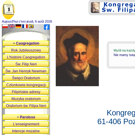
Aujourd'hui c'est jeudi, 6 août 2026
+
Caogregation
Rok Jubileuszowy
Myśli na każd
Nie mamy tutaj
L'histoire Caogregation
Św. Filip Neri
Św. Jan Henryk Newman
Święci Oratorium
Członkowie kongregacji
Filipińskie adresy
Muzyka oratorium
Oratorium św. Filipa Neri
Kongreg
+
Paroisse
61-406 Poz
L'enseignement
Intencje mszalne