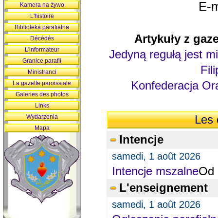
E-m
Kamera na żywo
L'histoire
Biblioteka parafialna
Artykuły z gaze
Décédés
L'informateur
Jedyną regułą jest mi
Granice parafii
Fil
Ministranci
Konfederacja Ora
La gazette paroissiale
Galeries des photos
Links
Wydarzenia
Les 
Mapa
Intencje
samedi, 1 août 2026
Intencje mszalne
Od 
L'enseignement
samedi, 1 août 2026