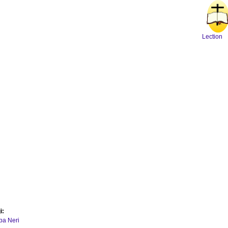
Lection
i:
ipa Neri