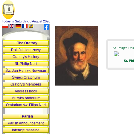
Today is Saturday, 8 August 2026
+
The Oratory
St. Philip's Da
Rok Jubileuszowy
Oratory's History
St. Ph
St. Philip Neri
Św. Jan Henryk Newman
Święci Oratorium
Oratory's Members
Address book
Muzyka oratorium
Oratorium św. Filipa Neri
+
Parish
Parish Announcement
Intencje mszalne