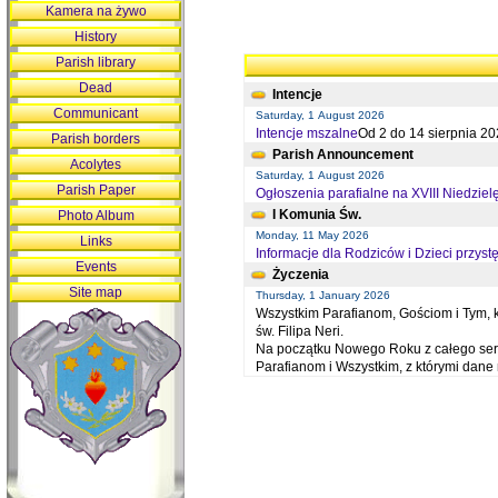
Kamera na żywo
History
Parish library
Dead
Intencje
Communicant
Saturday, 1 August 2026
Intencje mszalne
Od 2 do 14 sierpnia 20
Parish borders
Parish Announcement
Acolytes
Saturday, 1 August 2026
Parish Paper
Ogłoszenia parafialne na XVIII Niedziel
I Komunia Św.
Photo Album
Monday, 11 May 2026
Links
Informacje dla Rodziców i Dzieci przystę
Events
Życzenia
Site map
Thursday, 1 January 2026
Wszystkim Parafianom, Gościom i Tym, kt
św. Filipa Neri.
Na początku Nowego Roku z całego serc
Parafianom i Wszystkim, z którymi dan