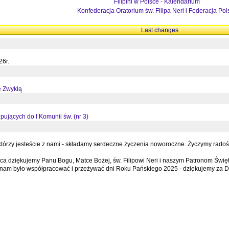
Filipini w Polsce - Kalendarium
Konfederacja Oratorium św. Filipa Neri i Federacja Pol
Last changes
26r.
ę Zwykłą
pujących do I Komunii św. (nr 3)
órzy jesteście z nami - składamy serdeczne życzenia noworoczne. Życzymy radości,
a dziękujemy Panu Bogu, Matce Bożej, św. Filipowi Neri i naszym Patronom Święt
e nam było współpracować i przeżywać dni Roku Pańskiego 2025 - dziękujemy za D