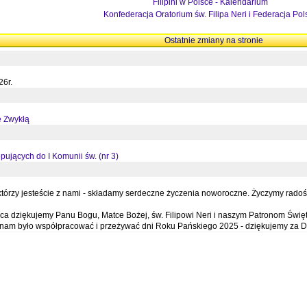
Filipini w Polsce - Kalendarium
Konfederacja Oratorium św. Filipa Neri i Federacja Pol
Ostatnie zmiany na stronie
26r.
ę Zwykłą
pujących do I Komunii św. (nr 3)
órzy jesteście z nami - składamy serdeczne życzenia noworoczne. Życzymy radości,
a dziękujemy Panu Bogu, Matce Bożej, św. Filipowi Neri i naszym Patronom Święt
e nam było współpracować i przeżywać dni Roku Pańskiego 2025 - dziękujemy za D