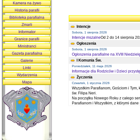
Kamera na żywo
Historia parafii
Biblioteka parafialna
Zmarli
Intencje
Informator
Sobota, 1 sierpnia 2026
Intencje mszalne
Od 2 do 14 sierpnia 20
Granice parafii
Ogłoszenia
Ministranci
Sobota, 1 sierpnia 2026
Gazeta parafialna
Ogłoszenia parafialne na XVIII Niedziel
I Komunia Św.
Galerie
Poniedziałek, 11 maja 2026
Linki
Informacje dla Rodziców i Dzieci przystę
Wydarzenia
Życzenia
Mapa
Czwartek, 1 stycznia 2026
Wszystkim Parafianom, Gościom i Tym, kt
św. Filipa Neri.
Na początku Nowego Roku z całego serc
Parafianom i Wszystkim, z którymi dan