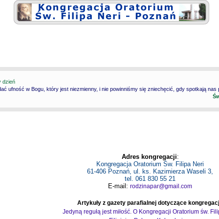
y dzień
ć ufność w Bogu, który jest niezmienny, i nie powinniśmy się zniechęcić, gdy spotkają nas
Św
Adres kongregacji
:
Kongregacja Oratorium Św. Filipa Neri
61-406 Poznań, ul. ks. Kazimierza Waseli 3,
tel. 061 830 55 21
E-mail:
rodzinapar@gmail.com
Artykuły z gazety parafialnej dotyczące kongregacj
Jedyną regułą jest miłość. O Kongregacji Oratorium św. Fil