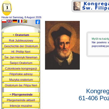
Heute ist Samstag, 8 August 2026
+
Oratorium
Myśli na każd
Rok Jubileuszowy
Nie powinno s
Geschichte der Oratorium
poprzedniej p
Hl. Phillip Neri
Św. Jan Henryk Newman
Święci Oratorium
Członkowie kongregacji
Filipińskie adresy
Muzyka oratorium
Oratorium św. Filipa Neri
Kongreg
+
Pfarrgemeinde
61-406 Poz
Pfargemeinde aktuell
Intencje mszalne