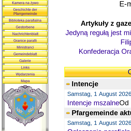
E-m
Kamera na żywo
Geschichte der
Pfarrgemeinde
Biblioteka parafialna
Artykuły z gaze
Gestorbene
Jedyną regułą jest mi
Nachrichtenblatt
Fil
Granice parafii
Ministranci
Konfederacja Ora
Gemeindeblatt
Galerie
Links
O
Wydarzenia
Mapa
Intencje
Samstag, 1 August 202
Intencje mszalne
Od 
Pfargemeinde akt
Samstag, 1 August 202