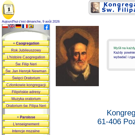
Aujourd'hui c'est dimanche, 9 août 2026
+
Caogregation
Myśli na każd
Rok Jubileuszowy
Każdy powinie
L'histoire Caogregation
wybadać i zgan
Św. Filip Neri
Św. Jan Henryk Newman
Święci Oratorium
Członkowie kongregacji
Filipińskie adresy
Muzyka oratorium
Oratorium św. Filipa Neri
Kongreg
+
Paroisse
61-406 Poz
L'enseignement
Intencje mszalne