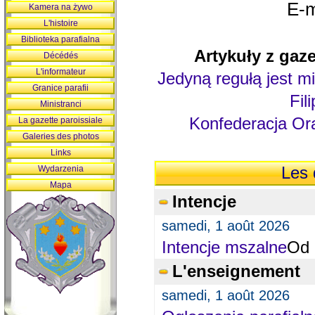
E-m
Kamera na żywo
L'histoire
Biblioteka parafialna
Artykuły z gaze
Décédés
L'informateur
Jedyną regułą jest mi
Granice parafii
Fil
Ministranci
Konfederacja Ora
La gazette paroissiale
Galeries des photos
Links
Wydarzenia
Les 
Mapa
Intencje
samedi, 1 août 2026
Intencje mszalne
Od 
L'enseignement
samedi, 1 août 2026