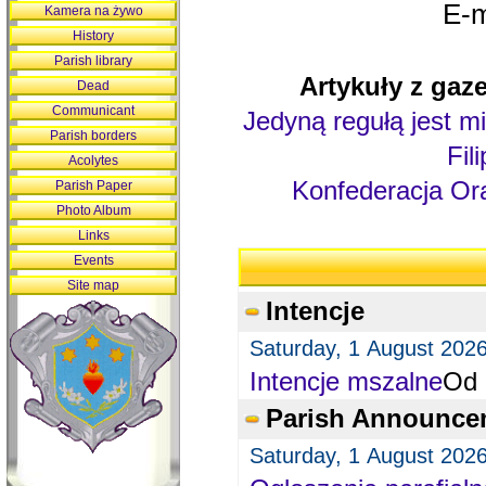
E-m
Kamera na żywo
History
Parish library
Artykuły z gaze
Dead
Communicant
Jedyną regułą jest mi
Parish borders
Fil
Acolytes
Konfederacja Ora
Parish Paper
Photo Album
Links
Events
Site map
Intencje
Saturday, 1 August 202
Intencje mszalne
Od 
Parish Announce
Saturday, 1 August 202