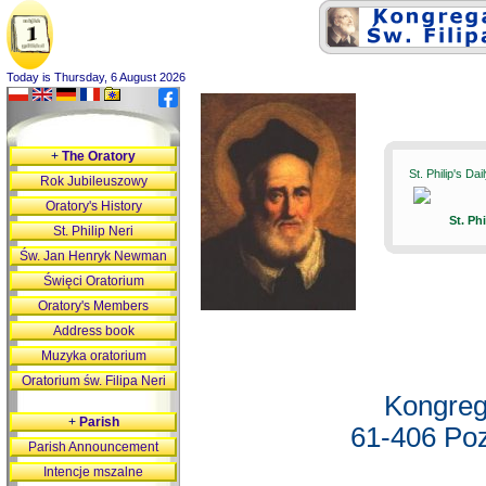
Today is Thursday, 6 August 2026
+
The Oratory
St. Philip's Da
Rok Jubileuszowy
Oratory's History
St. Ph
St. Philip Neri
Św. Jan Henryk Newman
Święci Oratorium
Oratory's Members
Address book
Muzyka oratorium
Oratorium św. Filipa Neri
Kongreg
+
Parish
61-406 Poz
Parish Announcement
Intencje mszalne