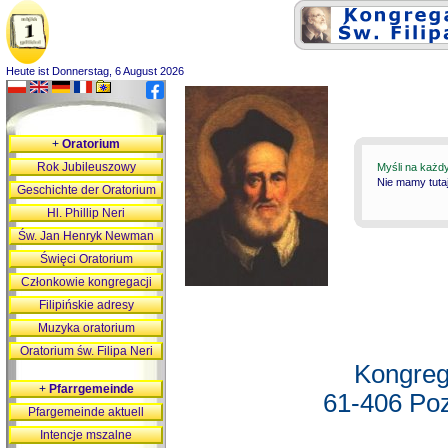
Heute ist Donnerstag, 6 August 2026
+
Oratorium
Rok Jubileuszowy
Myśli na każd
Nie mamy tutaj
Geschichte der Oratorium
Hl. Phillip Neri
Św. Jan Henryk Newman
Święci Oratorium
Członkowie kongregacji
Filipińskie adresy
Muzyka oratorium
Oratorium św. Filipa Neri
Kongreg
+
Pfarrgemeinde
61-406 Poz
Pfargemeinde aktuell
Intencje mszalne