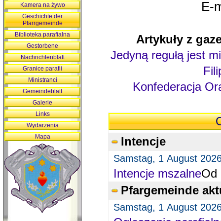
E-m
Kamera na żywo
Geschichte der
Pfarrgemeinde
Biblioteka parafialna
Artykuły z gaze
Gestorbene
Jedyną regułą jest mi
Nachrichtenblatt
Fil
Granice parafii
Ministranci
Konfederacja Ora
Gemeindeblatt
Galerie
Links
O
Wydarzenia
Mapa
Intencje
Samstag, 1 August 202
Intencje mszalne
Od 
Pfargemeinde akt
Samstag, 1 August 202