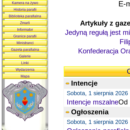
E-m
Kamera na żywo
Historia parafii
Biblioteka parafialna
Artykuły z gaze
Zmarli
Informator
Jedyną regułą jest mi
Granice parafii
Fil
Ministranci
Konfederacja Ora
Gazeta parafialna
Galerie
Linki
Wydarzenia
O
Mapa
Intencje
Sobota, 1 sierpnia 2026
Intencje mszalne
Od 
Ogłoszenia
Sobota, 1 sierpnia 2026