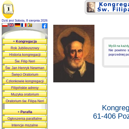
Dziś jest Sobota, 8 sierpnia 2026
+
Kongregacja
Myśli na każd
Rok Jubileuszowy
Nie powinno s
Historia kongregacji
poprzedniej p
Św. Filip Neri
Św. Jan Henryk Newman
Święci Oratorium
Członkowie kongregacji
Filipińskie adresy
Muzyka oratorium
Oratorium św. Filipa Neri
Kongreg
+
Parafia
61-406 Poz
Ogłoszenia parafialne
Intencje mszalne