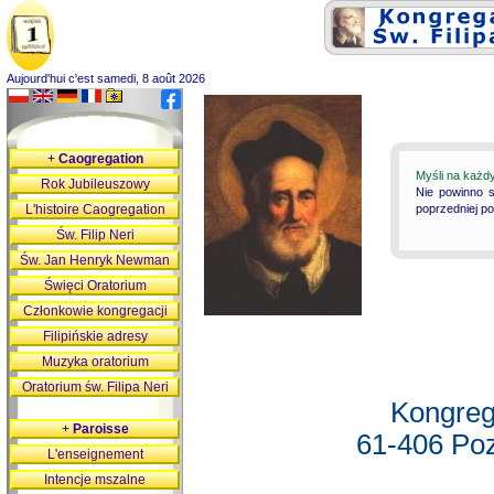
Aujourd'hui c'est samedi, 8 août 2026
+
Caogregation
Myśli na każd
Rok Jubileuszowy
Nie powinno s
L'histoire Caogregation
poprzedniej p
Św. Filip Neri
Św. Jan Henryk Newman
Święci Oratorium
Członkowie kongregacji
Filipińskie adresy
Muzyka oratorium
Oratorium św. Filipa Neri
Kongreg
+
Paroisse
61-406 Poz
L'enseignement
Intencje mszalne