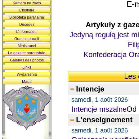
E-m
Kamera na żywo
L'histoire
Biblioteka parafialna
Artykuły z gaze
Décédés
L'informateur
Jedyną regułą jest mi
Granice parafii
Fil
Ministranci
Konfederacja Ora
La gazette paroissiale
Galeries des photos
Links
Wydarzenia
Les 
Mapa
Intencje
samedi, 1 août 2026
Intencje mszalne
Od 
L'enseignement
samedi, 1 août 2026