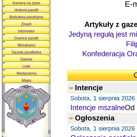
E-m
Kamera na żywo
Historia parafii
Biblioteka parafialna
Artykuły z gaze
Zmarli
Informator
Jedyną regułą jest mi
Granice parafii
Fil
Ministranci
Konfederacja Ora
Gazeta parafialna
Galerie
Linki
Wydarzenia
O
Mapa
Intencje
Sobota, 1 sierpnia 2026
Intencje mszalne
Od 
Ogłoszenia
Sobota, 1 sierpnia 2026