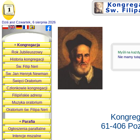
Dziś jest Czwartek, 6 sierpnia 2026
+
Kongregacja
Rok Jubileuszowy
Myśli na każd
Nie mamy tutaj
Historia kongregacji
Św. Filip Neri
Św. Jan Henryk Newman
Święci Oratorium
Członkowie kongregacji
Filipińskie adresy
Muzyka oratorium
Oratorium św. Filipa Neri
Kongreg
+
Parafia
61-406 Poz
Ogłoszenia parafialne
Intencje mszalne