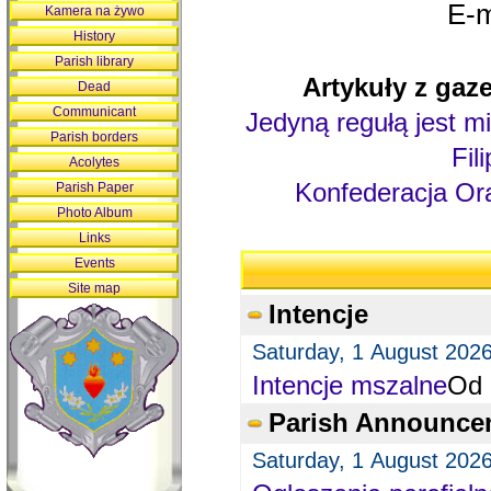
E-m
Kamera na żywo
History
Parish library
Artykuły z gaze
Dead
Communicant
Jedyną regułą jest mi
Parish borders
Fil
Acolytes
Konfederacja Ora
Parish Paper
Photo Album
Links
Events
Site map
Intencje
Saturday, 1 August 202
Intencje mszalne
Od 
Parish Announce
Saturday, 1 August 202