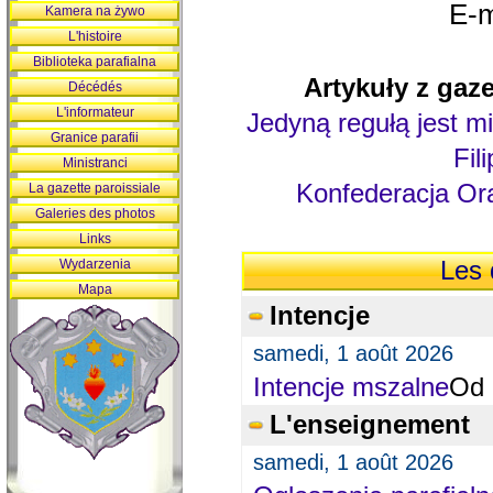
E-m
Kamera na żywo
L'histoire
Biblioteka parafialna
Artykuły z gaze
Décédés
L'informateur
Jedyną regułą jest mi
Granice parafii
Fil
Ministranci
Konfederacja Ora
La gazette paroissiale
Galeries des photos
Links
Wydarzenia
Les 
Mapa
Intencje
samedi, 1 août 2026
Intencje mszalne
Od 
L'enseignement
samedi, 1 août 2026