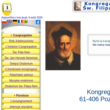
Aujourd'hui c'est jeudi, 6 août 2026
+
Caogregation
Rok Jubileuszowy
Myśli na każd
Nie mamy tutaj
L'histoire Caogregation
Św. Filip Neri
Św. Jan Henryk Newman
Święci Oratorium
Członkowie kongregacji
Filipińskie adresy
Muzyka oratorium
Oratorium św. Filipa Neri
Kongreg
+
Paroisse
61-406 Poz
L'enseignement
Intencje mszalne